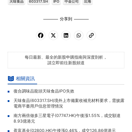
天味食品
603317.SH
IPO
中金公司
出海
分享到
每日最新、最全的新股申購指南與深度剖析，
請立即前往新股頻道
相關資訊
復合調味品龍頭天味食品IPO失效
天味食品(603317.SH)境外上市備案收補充材料要求，需披露
電商平臺用戶信息管理情況
南方兩倍做多三星電子(07747.HK)午後漲1.55%，成交額達
8.93億港元
盈富基金(02800.HK)午後漲0.46%，成交126.86億港元