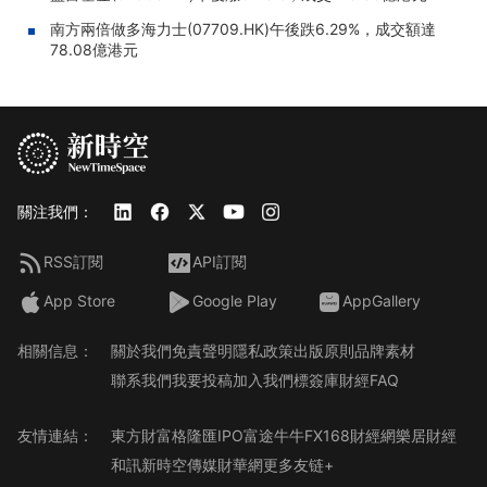
南方兩倍做多海力士(07709.HK)午後跌6.29%，成交額達
78.08億港元
關注我們：
RSS訂閱
API訂閱
App Store
Google Play
AppGallery
相關信息：
關於我們
免責聲明
隱私政策
出版原則
品牌素材
聯系我們
我要投稿
加入我們
標簽庫
財經FAQ
友情連結：
東方財富
格隆匯
IPO
富途牛牛
FX168財經網
樂居財經
和訊
新時空傳媒
財華網
更多友链+