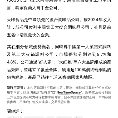
(603317.SH)正式向香港聯合交易所主板提交
上市
申請
書，獨家保薦人爲中金公司。
天味食品是中國領先的復合調味品公司。按2024年收入
計，該公司位列中國第四大復合調味品公司，並且是前
五名中增長最快的企業。
其在細分領域優勢顯著，同時爲中國第一大菜譜式調料
及第二大火鍋調料公司，市場份額分別達到9.7%和
4.8%。公司通過“好人家”、“大紅袍”等六大品牌組成的產
品矩陣，並建立了覆蓋全國、觸達超100萬個終端網點的
銷售網絡，產品已銷往全球50多個國家和地區。
新時空
聲明：
本內容爲新時空原創內容，復制、轉載或以其他任何方式使
用本內容，須注明來源“新時空”或“
NewTimeSpace
”。新時空及授權的第
三方信息提供者竭力確保數據準確可靠，但不保證數據絕對正確。本內容僅
供參考，不構成任何投資建議，交易風險自擔。
關鍵詞：