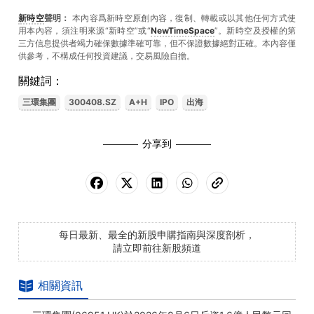
新時空
聲明：
本內容爲新時空原創內容，復制、轉載或以其他任何方式使
用本內容，須注明來源“新時空”或“
NewTimeSpace
”。新時空及授權的第
三方信息提供者竭力確保數據準確可靠，但不保證數據絕對正確。本內容僅
供參考，不構成任何投資建議，交易風險自擔。
關鍵詞：
三環集團
300408.SZ
A+H
IPO
出海
分享到
每日最新、最全的新股申購指南與深度剖析，
請立即前往新股頻道
相關資訊