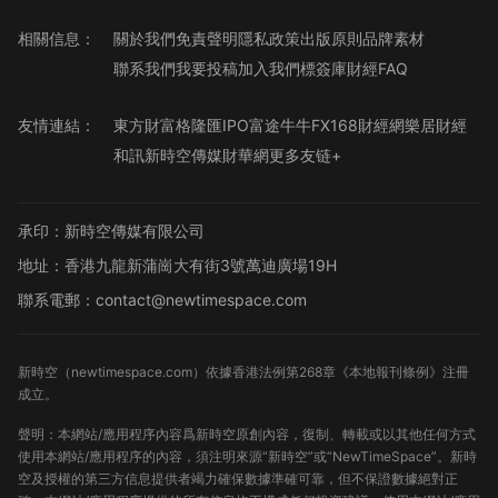
相關信息：
關於我們
免責聲明
隱私政策
出版原則
品牌素材
聯系我們
我要投稿
加入我們
標簽庫
財經FAQ
友情連結：
東方財富
格隆匯
IPO
富途牛牛
FX168財經網
樂居財經
和訊
新時空傳媒
財華網
更多友链+
承印：新時空傳媒有限公司
地址：香港九龍新蒲崗大有街3號萬迪廣場19H
聯系電郵：contact@newtimespace.com
新時空（
newtimespace.com
）依據香港法例第268章《本地報刊條例》注冊
成立。
聲明：本網站/應用程序內容爲新時空原創內容，復制、轉載或以其他任何方式
使用本網站/應用程序的內容，須注明來源“新時空”或“NewTimeSpace”。新時
空及授權的第三方信息提供者竭力確保數據準確可靠，但不保證數據絕對正