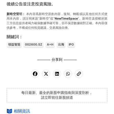
後續公告並注意投資風險。
新時空
聲明：
本內容爲新時空原創內容，復制、轉載或以其他任何方式使
用本內容，須注明來源“新時空”或“
NewTimeSpace
”。新時空及授權的第
三方信息提供者竭力確保數據準確可靠，但不保證數據絕對正確。本內容僅
供參考，不構成任何投資建議，交易風險自擔。
關鍵詞：
領益智造
002600.SZ
A+H
出海
IPO
分享到
每日最新、最全的新股申購指南與深度剖析，
請立即前往新股頻道
相關資訊