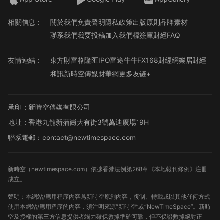
相關信息：
關於我們
免責聲明
隱私政策
出版原則
品牌素材
聯系我們
我要投稿
加入我們
標簽庫
財經FAQ
友情連結：
東方財富
格隆匯
IPO
富途牛牛
FX168財經網
樂居財經
和訊
新時空傳媒
財華網
更多友链+
承印：新時空傳媒有限公司
地址：香港九龍新蒲崗大有街3號萬迪廣場19H
聯系電郵：contact@newtimespace.com
新時空（
newtimespace.com
）依據香港法例第268章《本地報刊條例》注冊
成立。
聲明：本網站/應用程序內容爲新時空原創內容，復制、轉載或以其他任何方式
使用本網站/應用程序的內容，須注明來源“新時空”或“NewTimeSpace”。新時
空及授權的第三方信息提供者竭力確保數據準確可靠，但不保證數據絕對正