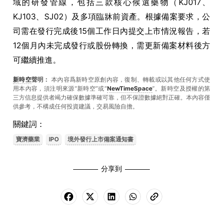
域的研發管線，包括三款核心候選藥物（KJ017、
KJ103、SJ02）及多項臨牀前資產。根據備案要求，公
司需在發行完成後15個工作日內提交上市情況報告，若
12個月內未完成發行或股份轉換，需更新備案材料後方
可繼續推進。
新時空
聲明：
本內容爲新時空原創內容，復制、轉載或以其他任何方式使
用本內容，須注明來源“新時空”或“
NewTimeSpace
”。新時空及授權的第
三方信息提供者竭力確保數據準確可靠，但不保證數據絕對正確。本內容僅
供參考，不構成任何投資建議，交易風險自擔。
關鍵詞：
寶濟藥業
IPO
境外發行上市備案通知書
分享到