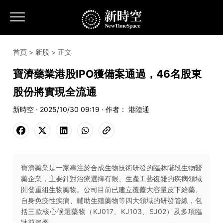
首頁
>
新股
> 正文
寶濟藥業港股IPO獲備案通過，46名股東
股份將實現全流通
新時空 · 2025/10/30 09:19 · 作者： 港陸通
寶濟藥業是一家專注於合成生物技術研發的臨牀階段生物醫
藥企業，主要針對治療選擇有限、生產工藝復雜的疾病領域
開發重組生物藥物。公司目前已建立覆蓋大容量皮下給藥、
自身免疫性疾病、輔助生殖藥物等四大領域的研發管線，包
括三款核心候選藥物（KJ017、KJ103、SJ02）及多項臨
牀前資產。