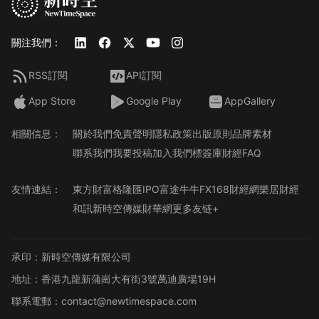
關注我們：
RSS訂閱
API訂閱
App Store
Google Play
AppGallery
相關信息：
關於我們
免責聲明
隱私政策
出版原則
品牌素材
聯系我們
我要投稿
加入我們
標簽庫
財經FAQ
友情連結：
東方財富
格隆匯
IPO
富途牛牛
FX168財經網
樂居財經
和訊
新時空傳媒
財華網
更多友链+
承印：新時空傳媒有限公司
地址：香港九龍新蒲崗大有街3號萬迪廣場19H
聯系電郵：contact@newtimespace.com