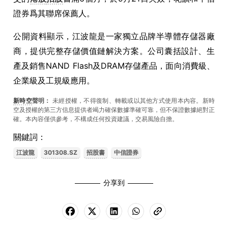
證券爲其聯席保薦人。
公開資料顯示，
江波龍是
一家
獨立品牌半導體存儲器廠
商，提供完整存儲價值鏈解決方案。公司
囊括
設計、生
產及銷售
NAND Flash
及
DRAM
存儲產品，面向消費級、
企業級及工規級應用。
新時空
聲明：
未經授權，不得復制、轉載或以其他方式使用本內容。新時
空及授權的第三方信息提供者竭力確保數據準確可靠，但不保證數據絕對正
確。本內容僅供參考，不構成任何投資建議，交易風險自擔。
關鍵詞：
江波龍
301308.SZ
招股書
中信證券
分享到