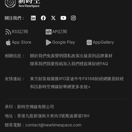
關注我們：
RSS訂閱
API訂閱
App Store
Google Play
AppGallery
相關信息：
關於我們
免責聲明
隱私政策
出版原則
品牌素材
聯系我們
我要投稿
加入我們
標簽庫
財經FAQ
友情連結：
東方財富
格隆匯
IPO
富途牛牛
FX168財經網
樂居財經
和訊
新時空傳媒
財華網
更多友链+
承印：新時空傳媒有限公司
地址：香港九龍新蒲崗大有街3號萬迪廣場19H
聯系電郵：contact@newtimespace.com