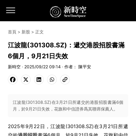
首頁
>
新股
> 正文
江波龍(301308.SZ)：遞交港股招股書滿
6個月，9月21日失效
新時空 · 2025/09/22 09:14 · 作者： 陳平安
江波龍(301308.SZ)在3月21日所遞交的港股招股書滿6個
月，於9月21日失效，花旗和中信證券爲其聯席保薦人。
2025
年
9
月
22
日，江波龍
(301308.SZ)
在
3
月
21
日所遞
交的
港股
招股
書滿
6
個月，於
9
月
21
日失效，花旗和中信