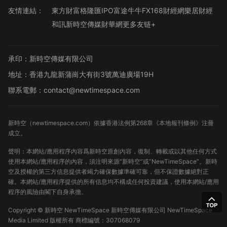
友情連結：
東方財富
格隆匯
IPO
富途牛牛
FX168財經網
樂居財經
和訊
新時空傳媒
財華網
更多友链+
承印：新時空傳媒有限公司
地址：香港九龍新蒲崗大有街3號萬迪廣場19H
聯系電郵：contact@newtimespace.com
新時空（
newtimespace.com
）依據香港法例第268章《本地報刊條例》注冊
成立。
聲明：本網站/應用程序內容爲新時空原創內容，復制、轉載或以其他任何方式
使用本網站/應用程序的內容，須注明來源“新時空”或“NewTimeSpace”。新時
空及授權的第三方信息提供者竭力確保數據準確可靠，但不保證數據絕對正
確。本網站/應用程序提供的所有信息均不構成任何投資建議，使用本網站/應用
程序的風險由閣下自身承擔。
Copyright ©
新時空
NewTimeSpace 新時空傳媒有限公司 NewTimeSpace
Media Limited 版權所有
商標編號：307068079