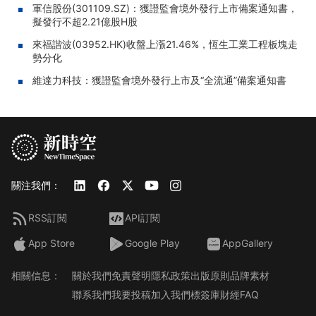
軍信股份(301109.SZ)：獲證監會境外發行上市備案通知書，
擬發行不超2.21億股H股
來福諧波(03952.HK)收盤上漲21.46%，恆生工業工程板塊走
勢分化
維達力科技：獲證監會境外發行上市及“全流通”備案通知書
關注我們：
RSS訂閱
API訂閱
App Store
Google Play
AppGallery
相關信息：
關於我們
免責聲明
隱私政策
出版原則
品牌素材
聯系我們
我要投稿
加入我們
標簽庫
財經FAQ