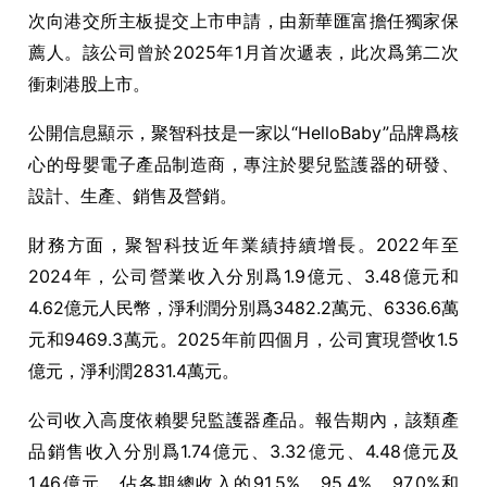
次向港交所主板提交上市申請，由新華匯富擔任獨家保
薦人。該公司曾於2025年1月首次遞表，此次爲第二次
衝刺港股上市。
公開信息顯示，聚智科技是一家以“HelloBaby”品牌爲核
心的母嬰電子產品制造商，專注於嬰兒監護器的研發、
設計、生產、銷售及營銷。
財務方面，聚智科技近年業績持續增長。2022年至
2024年，公司營業收入分別爲1.9億元、3.48億元和
4.62億元人民幣，淨利潤分別爲3482.2萬元、6336.6萬
元和9469.3萬元。2025年前四個月，公司實現營收1.5
億元，淨利潤2831.4萬元。
公司收入高度依賴嬰兒監護器產品。報告期內，該類產
品銷售收入分別爲1.74億元、3.32億元、4.48億元及
1.46億元，佔各期總收入的91.5%、95.4%、97.0%和