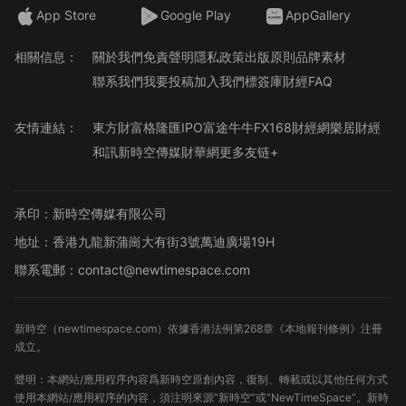
App Store
Google Play
AppGallery
相關信息：
關於我們
免責聲明
隱私政策
出版原則
品牌素材
聯系我們
我要投稿
加入我們
標簽庫
財經FAQ
友情連結：
東方財富
格隆匯
IPO
富途牛牛
FX168財經網
樂居財經
和訊
新時空傳媒
財華網
更多友链+
承印：新時空傳媒有限公司
地址：香港九龍新蒲崗大有街3號萬迪廣場19H
聯系電郵：contact@newtimespace.com
新時空（
newtimespace.com
）依據香港法例第268章《本地報刊條例》注冊
成立。
聲明：本網站/應用程序內容爲新時空原創內容，復制、轉載或以其他任何方式
使用本網站/應用程序的內容，須注明來源“新時空”或“NewTimeSpace”。新時