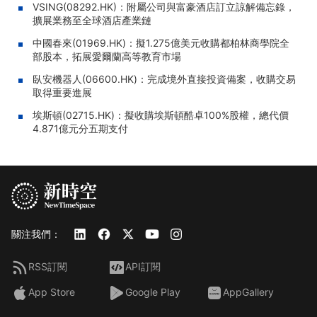
VSING(08292.HK)：附屬公司與富豪酒店訂立諒解備忘錄，
擴展業務至全球酒店產業鏈
中國春來(01969.HK)：擬1.275億美元收購都柏林商學院全
部股本，拓展愛爾蘭高等教育市場
臥安機器人(06600.HK)：完成境外直接投資備案，收購交易
取得重要進展
埃斯頓(02715.HK)：擬收購埃斯頓酷卓100%股權，總代價
4.871億元分五期支付
關注我們：
RSS訂閱
API訂閱
App Store
Google Play
AppGallery