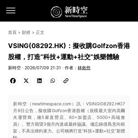
首頁
>
財經
> 正文
VSING(08292.HK)：擬收購Golfzon香港
股權，打造“科技+運動+社交”娛樂體驗
新時空 · 2026/07/09 21:31 · 作者：
林敘然
新時空（newtimespace.com）訊：VSING(08292.HK)7
月9日公告，擬收購Golfzon香港股權（規模最大室內高爾
夫運營商，擁5家直營店、60+加盟店、5000+高端會
員）。雙方期望3個月內達成最終協議。備忘錄僅爲意向框
架，不具法律約束力。公司稱將打造“科技+運動+社交”新體
驗。