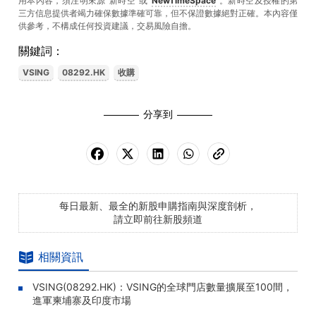
用本內容，須注明來源“新時空”或“
NewTimeSpace
”。新時空及授權的第
三方信息提供者竭力確保數據準確可靠，但不保證數據絕對正確。本內容僅
供參考，不構成任何投資建議，交易風險自擔。
關鍵詞：
VSING
08292.HK
收購
分享到
每日最新、最全的新股申購指南與深度剖析，
請立即前往新股頻道
相關資訊
VSING(08292.HK)：VSING的全球門店數量擴展至100間，
進軍柬埔寨及印度市場