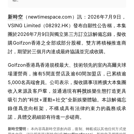
新時空
（newtimespace.com）訊：2026年7月9日，
VSING Limited（08292.HK）發布自願性公告稱，本集
團於2026年7月9日與獨立第三方訂立諒解備忘錄，擬收
購Golfzon香港之全部或部分股權。雙方將積極推進商
討，期望於三個月內達成最終協議並完成收購。
Golfzon香港爲香港規模最大、技術領先的室內高爾夫球
場運營商，擁有5間直營店及逾60間加盟店，已累積逾
5,000名高端會員。公司表示，擬收購事項將擴大本集團
收入來源及客戶羣，並通過現有
科技
娛樂生態打造更具
吸引力的“科技+運動+社交”全新娛樂體驗。本諒解備忘
錄僅爲意向框架，不構成具有法律約束力的義務或承
諾，具體交易細節有待進一步磋商。
新時空聲明：
本內容爲新時空原創內容，復制、轉載或以其他任何方式使