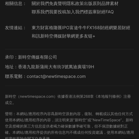
相關信息：
關於我們
免責聲明
隱私政策
出版原則
品牌素材
聯系我們
我要投稿
加入我們
標簽庫
財經FAQ
友情連結：
東方財富
格隆匯
IPO
富途牛牛
FX168財經網
樂居財經
和訊
新時空傳媒
財華網
更多友链+
承印：新時空傳媒有限公司
地址：香港九龍新蒲崗大有街3號萬迪廣場19H
聯系電郵：contact@newtimespace.com
新時空（
newtimespace.com
）依據香港法例第268章《本地報刊條例》注冊
成立。
聲明：本網站/應用程序內容爲新時空原創內容，復制、轉載或以其他任何方式
使用本網站/應用程序的內容，須注明來源“新時空”或“NewTimeSpace”。新時
空及授權的第三方信息提供者竭力確保數據準確可靠，但不保證數據絕對正
確。本網站/應用程序提供的所有信息均不構成任何投資建議，使用本網站/應用
程序的風險由閣下自身承擔。