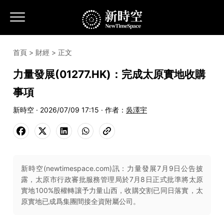
首頁
>
財經
> 正文
力量發展(01277.HK)：完成太原實地收購
事項
新時空 · 2026/07/09 17:15 · 作者：
吳澤宇
新時空(newtimespace.com)訊：力量發展7月9日公告披
露，太原市行政審批服務管理局於7月8日正式批準將太原
實地100%股權轉讓予力量山西，收購交割已同日落實，太
原實地已成爲集團間接全資附屬公司。