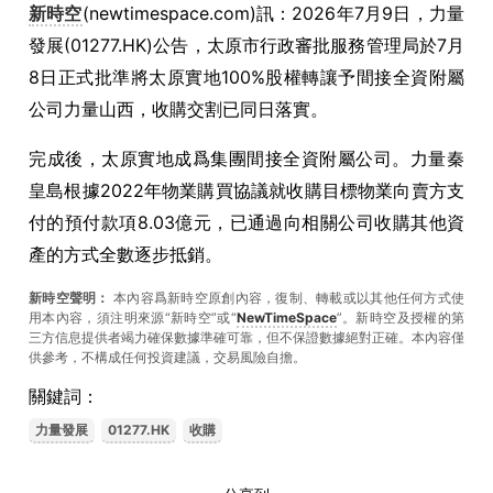
新時空
(newtimespace.com)訊：2026年7月9日，力量
發展(01277.HK)公告，太原市行政審批服務管理局於7月
8日正式批準將太原實地100%股權轉讓予間接全資附屬
公司力量山西，收購交割已同日落實。
完成後，太原實地成爲集團間接全資附屬公司。力量秦
皇島根據2022年物業購買協議就收購目標物業向賣方支
付的預付款項8.03億元，已通過向相關公司收購其他資
產的方式全數逐步抵銷。
新時空聲明：
本內容爲新時空原創內容，復制、轉載或以其他任何方式使
用本內容，須注明來源“新時空”或“
NewTimeSpace
”。新時空及授權的第
三方信息提供者竭力確保數據準確可靠，但不保證數據絕對正確。本內容僅
供參考，不構成任何投資建議，交易風險自擔。
關鍵詞：
力量發展
01277.HK
收購