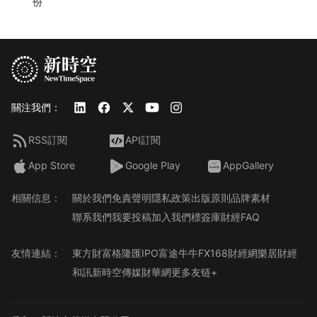
份
關注我們：
RSS訂閱
API訂閱
App Store
Google Play
AppGallery
相關信息：
關於我們
免責聲明
隱私政策
出版原則
品牌素材
聯系我們
我要投稿
加入我們
標簽庫
財經FAQ
友情連結：
東方財富
格隆匯
IPO
富途牛牛
FX168財經網
樂居財經
和訊
新時空傳媒
財華網
更多友链+