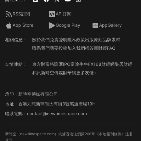
RSS訂閱
API訂閱
App Store
Google Play
AppGallery
相關信息：
關於我們
免責聲明
隱私政策
出版原則
品牌素材
聯系我們
我要投稿
加入我們
標簽庫
財經FAQ
友情連結：
東方財富
格隆匯
IPO
富途牛牛
FX168財經網
樂居財經
和訊
新時空傳媒
財華網
更多友链+
承印：新時空傳媒有限公司
地址：香港九龍新蒲崗大有街3號萬迪廣場19H
聯系電郵：contact@newtimespace.com
新時空（
newtimespace.com
）依據香港法例第268章《本地報刊條例》注冊
成立。