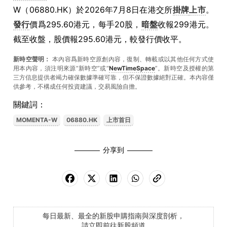
W（06880.HK）於2026年7月8日在港交所
掛牌
上市
。
發行
價爲295.60港元，每手20股，
暗盤
收報299港元。
截至收盤，股價報295.60港元，較發行價收平。
新時空聲明：
本內容爲新時空原創內容，復制、轉載或以其他任何方式使
用本內容，須注明來源“新時空”或“
NewTimeSpace
”。新時空及授權的第
三方信息提供者竭力確保數據準確可靠，但不保證數據絕對正確。本內容僅
供參考，不構成任何投資建議，交易風險自擔。
關鍵詞：
MOMENTA-W
06880.HK
上市首日
分享到
每日最新、最全的新股申購指南與深度剖析，
請立即前往新股頻道