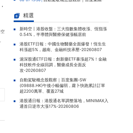
中，
SW (09888.HK)午後小幅偏弱，蘿卜快跑累計
訂單超2200萬單、覆蓋27城
精選
南方兩倍做多三星電子(07747.H
08-07 15:22 |
K)午後漲1.55%，成交額達8.93億港元
新時空丨港股收盤：三大指數集體收漲、恆指漲
時空
0.54%，半導體與醫療保健漲幅居前
博時央企紅利ETF(03437.HK)午後
08-07 15:19 |
。
港股ETF日報：中國生物醫藥全面爆發！恆生生
漲0.62%，成交額達202.59萬港元
科漲超5%，越南、金融科技承壓-20260807
盈富基金(02800.HK)午後漲0.4
08-07 15:17 |
滬深股通ETF日報：創新藥ETF暴漲超7%！金融
6%，成交126.86億港元
科技軟件全線回調，醫藥成長全面反
南方兩倍做多海力士(07709.HK)
攻-20260807
08-07 15:13 |
午後跌6.29%，成交額達78.08億港元
自動駕駛概念股觀察｜百度集團-SW
(09888.HK)午後小幅偏弱，蘿卜快跑累計訂單
GlobalX金融科技(03185.HK)跌1.
08-07 15:10 |
超2200萬單、覆蓋27城
59%，報38.380港元
港股通日報：港股通名單調整落地，MINIMAX入
通首日逆市大漲17%-20260806