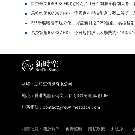
星空華文(06698.HK)定於7月29日召開股東特別大會
易控智駕(07687.HK)：獲國家科學技術進步獎二等
6只新股暗盤表現分化，寶蓋新材漲32%領跑，易控智駕跌
易控智駕(07687.HK)：今日起招股，入場費約4440.3
承印：新時空傳媒有限公司
地址：香港九龍新蒲崗大有街3號萬迪廣場19H
聯系電郵：contact@newtimespace.com
相關信息：
關於我們
免責聲明
隱私政策
出版原則