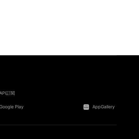
API訂閱
Google Play
AppGallery