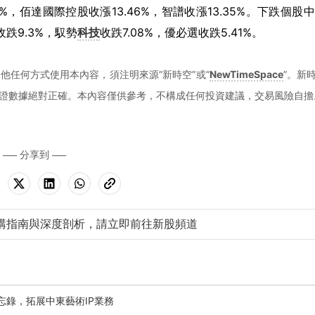
52%，佰達國際控股收漲13.46%，智譜收漲13.35%。下跌個股
收跌9.3%，馭勢
科技
收跌7.08%，優必選收跌5.41%。
他任何方式使用本內容，須注明來源“新時空”或“
NewTimeSpace
”。新
證數據絕對正確。本內容僅供參考，不構成任何投資建議，交易風險自擔
分享到
購指南與深度剖析，請立即前往新股頻道
備忘錄，拓展中東藝術IP業務