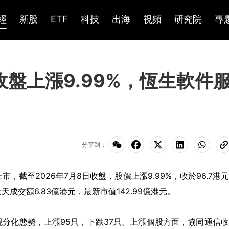
經
新股
ETF
科技
出海
視頻
研究院
專
K)收盤上漲9.99%，恆生軟件
分享到：
上市，
截至2026年7月8日收盤，股價上漲9.99%，收於96.7港
全天成交額6.83億港元，最新市值142.99億港元。
分化態勢，上漲95只，下跌37只。上漲個股方面，協同通信