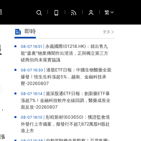
題
繁
即時
更多
服
永義國際(01218.HK)：就出售九
08-07 16:51 |
龍"森裏"物業傳聞作出澄清，正與獨立第三方
磋商但尚未落實協議
港股ETF日報：中國生物醫藥全面
08-07 16:30 |
爆發！恆生生科漲超5%，越南、金融科技承
壓-20260807
滬深股通ETF日報：創新藥ETF暴
08-07 16:14 |
漲超7%！金融科技軟件全線回調，醫藥成長全
面反攻-20260807
元，
彤程新材(603650)：獲證監會境
08-07 16:10 |
外發行上市備案，擬發行不超7,872萬股H股赴
港上市
收漲
自動駕駛概念股觀察｜百度集團-
08-07 15:38 |