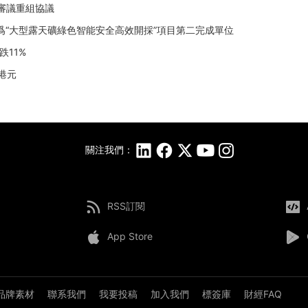
，審議重組協議
獎，爲“大型露天礦綠色智能安全高效開採”項目第二完成單位
11%
4港元
關注我們：
RSS訂閱
App Store
品牌素材
聯系我們
我要投稿
加入我們
標簽庫
財經FAQ