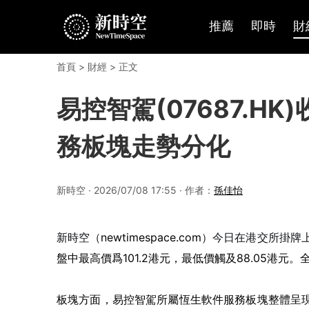
推薦
即時
財
首頁
>
財經
> 正文
易控智駕(07687.H
務板塊走勢分化
新時空 · 2026/07/08 17:55 · 作者：
孫佳怡
新時空（
newtimespace.com
）今日在港交所掛牌
盤中最高價爲101.2港元，最低價觸及88.05港元。
板塊方面，易控智駕所屬恆生軟件服務板塊整體呈現