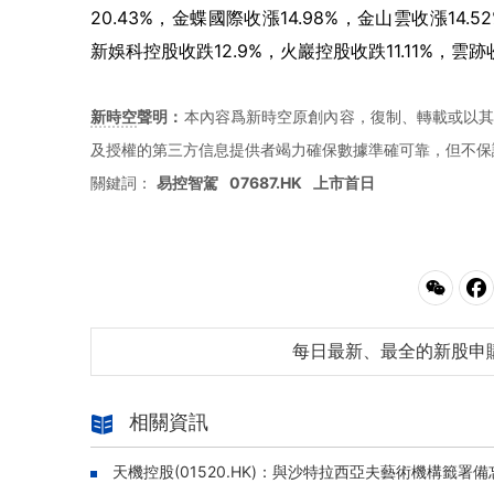
20.43%，金蝶國際收漲14.98%，金山雲收漲14.
新娛科控股收跌12.9%，火巖控股收跌11.11%，雲跡
新時空
聲明：
本內容爲新時空原創內容，復制、轉載或以其
及授權的第三方信息提供者竭力確保數據準確可靠，但不保
關鍵詞：
易控智駕
07687.HK
上市首日
每日最新、最全的新股申
相關資訊
天機控股(01520.HK)：與沙特拉西亞夫藝術機構籤署