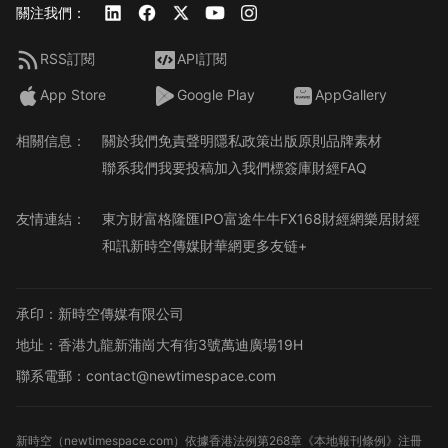
關注我們：
RSS訂閱
API訂閱
App Store
Google Play
AppGallery
相關信息：
關於我們
免責聲明
隱私政策
出版原則
品牌素材
聯系我們
我要投稿
加入我們
標簽庫
財經FAQ
友情連結：
東方財富
格隆匯
IPO
富途牛牛
FX168財經網
樂居財經
和訊
新時空傳媒
財華網
更多友链+
承印：新時空傳媒有限公司
地址：香港九龍新蒲崗大有街3號萬迪廣場19H
聯系電郵：contact@newtimespace.com
新時空（
newtimespace.com
）依據香港法例第268章《本地報刊條例》注冊