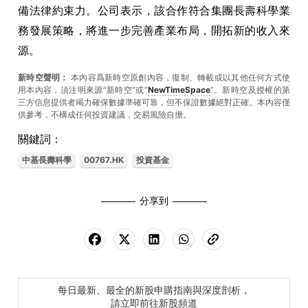
備法律約束力。公司表示，該合作符合集團長壽科學業
務發展策略，將進一步完善產業布局，開拓新的收入來
源。
新時空聲明：
本內容爲新時空原創內容，復制、轉載或以其他任何方式使
用本內容，須注明來源“新時空”或“
NewTimeSpace
”。新時空及授權的第
三方信息提供者竭力確保數據準確可靠，但不保證數據絕對正確。本內容僅
供參考，不構成任何投資建議，交易風險自擔。
關鍵詞：
中基長壽科學
00767.HK
投資基金
分享到
每日最新、最全的新股申購指南與深度剖析，
請立即前往新股頻道