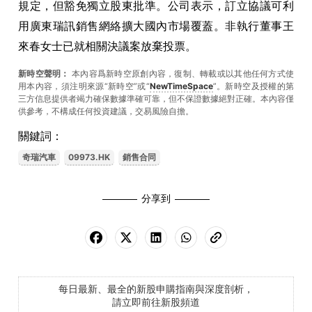
規定，但豁免獨立股東批準。公司表示，訂立協議可利
用廣東瑞訊銷售網絡擴大國內市場覆蓋。非執行董事王
來春女士已就相關決議案放棄投票。
新時空聲明：
本內容爲新時空原創內容，復制、轉載或以其他任何方式使
用本內容，須注明來源“新時空”或“
NewTimeSpace
”。新時空及授權的第
三方信息提供者竭力確保數據準確可靠，但不保證數據絕對正確。本內容僅
供參考，不構成任何投資建議，交易風險自擔。
關鍵詞：
奇瑞汽車
09973.HK
銷售合同
分享到
每日最新、最全的新股申購指南與深度剖析，
請立即前往新股頻道