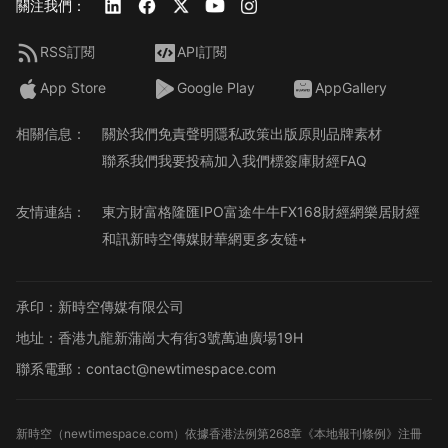
關注我們：
RSS訂閱
API訂閱
App Store
Google Play
AppGallery
相關信息：
關於我們
免責聲明
隱私政策
出版原則
品牌素材
聯系我們
我要投稿
加入我們
標簽庫
財經FAQ
友情連結：
東方財富
格隆匯
IPO
富途牛牛
FX168財經網
樂居財經
和訊
新時空傳媒
財華網
更多友链+
承印：新時空傳媒有限公司
地址：香港九龍新蒲崗大有街3號萬迪廣場19H
聯系電郵：contact@newtimespace.com
新時空（
newtimespace.com
）依據香港法例第268章《本地報刊條例》注冊