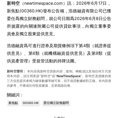
新時空
（newtimespace.com）訊：2026年6月17日，
新焦點(00360.HK)發布公告稱，浩德融資有限公司已獲
委任爲獨立財務顧問，就公司日期爲2026年6月8日公告
所披露的向關連附屬公司提供貸款事項，向獨立董事委
員會及獨立股東提供意見。
浩德融資爲可進行證券及期貨條例項下第4類（就證券提
供意見）、第6類（就機構融資提供意見）及第9類（提
供資產管理）受規管活動的持牌法團。
新時空聲明：
本內容爲新時空原創內容，復制、轉載或以其他任何方式使
用本內容，須注明來源“新時空”或“
NewTimeSpace
”。新時空及授權的第
三方信息提供者竭力確保數據準確可靠，但不保證數據絕對正確。本內容僅
供參考，不構成任何投資建議，交易風險自擔。
關鍵詞：
新焦點
00360.HK
委任獨立財務顧問