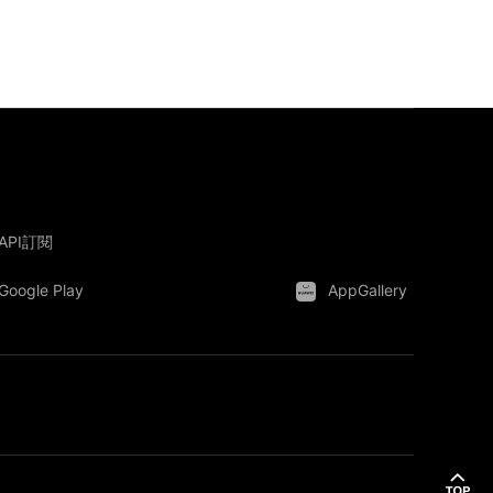
API訂閱
Google Play
AppGallery