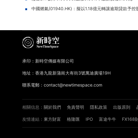
中國燃氣(01940.HK)：擬以1.18億元轉讓逾期貸款予
承印：新時空傳媒有限公司
地址：香港九龍新蒲崗大有街3號萬迪廣場19H
聯系電郵：contact@newtimespace.com
相關信息：
關於我們
免責聲明
隱私政策
出版原則
友情連結：
東方財富
格隆匯
IPO
富途牛牛
FX16