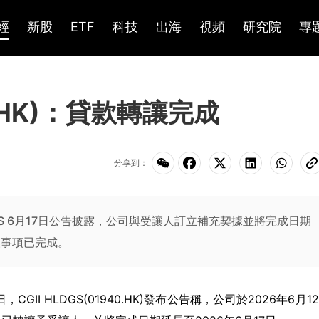
經
新股
ETF
科技
出海
視頻
研究院
專
40.HK)：貸款轉讓完成
分享到：
 HLDGS 6月17日公告披露，公司與受讓人訂立補充契據並將完成日期
讓事項已完成。
7日，CGII HLDGS(01940.HK)發布公告稱，公司於2026年6月1