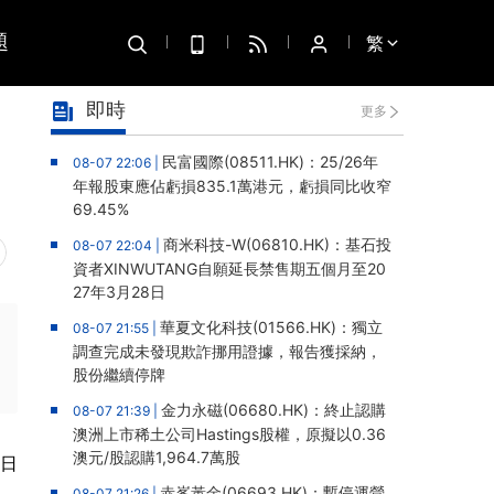
題
繁
即時
更多
民富國際(08511.HK)：25/26年
08-07 22:06 |
年報股東應佔虧損835.1萬港元，虧損同比收窄
69.45%
商米科技-W(06810.HK)：基石投
08-07 22:04 |
資者XINWUTANG自願延長禁售期五個月至20
27年3月28日
華夏文化科技(01566.HK)：獨立
08-07 21:55 |
調查完成未發現欺詐挪用證據，報告獲採納，
股份繼續停牌
金力永磁(06680.HK)：終止認購
08-07 21:39 |
澳洲上市稀土公司Hastings股權，原擬以0.36
澳元/股認購1,964.7萬股
2日
赤峯黃金(06693.HK)：暫停運營
08-07 21:26 |