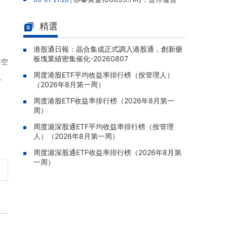
老撾勐康稀土項目，2025年該項目歸母淨虧損
人民幣5,406萬元
精選
靈寶黃金(03330.HK)：新疆哈巴
08-07 20:07 |
河勘查取得重大進展，保有金金屬量由13.20噸
港股通日報：晶合集成正式調入港股通，創新藥
板塊業績密集催化-20260807
躍升至53.94噸
時空
周度港股ETF平均收益率排行榜（按管理人）
迅策(03317.HK)：與天合算力訂
08-07 20:04 |
。
（2026年8月第一周）
立戰略合作備忘，共探能源垂類大模型與Toke
n工廠商業化
周度港股ETF收益率排行榜（2026年8月第一
周）
哥瑞利軟件通過港交所聆訊，在
08-07 20:02 |
中國泛半導體IMSS市場排名第三
周度滬深股通ETF平均收益率排行榜（按管理
人）（2026年8月第一周）
浙能邁領綠航二次遞表港交所，爲
08-07 19:47 |
全球領先的綠色航運設備和系統提供商
周度滬深股通ETF收益率排行榜（2026年8月第
一周）
駿傑集團控股(08188.HK)：附屬
08-07 19:09 |
公司獲授7份基建工程建造合約，合約總額約1.
95億港元