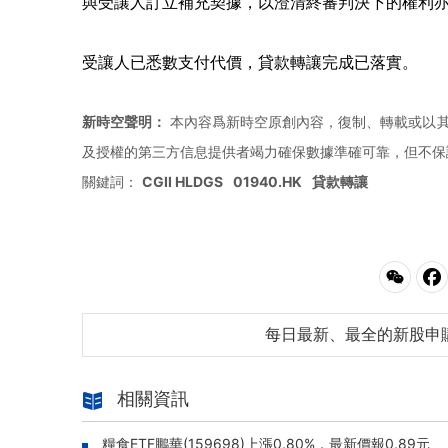
與受讓人訂立補充契據，以澄清終審判決下的權利亦已
受讓人已悉數支付代價，貸款轉讓完成已落實。
新時空聲明：
本內容爲新時空原創內容，復制、轉載或以其
及授權的第三方信息提供者竭力確保數據準確可靠，但不保
關鍵詞：
CGII HLDGS
01940.HK
貸款轉讓
每日最新、最全的新股申
相關資訊
糧食ETF鵬華(159698)上漲0.80%，最新價報0.89元