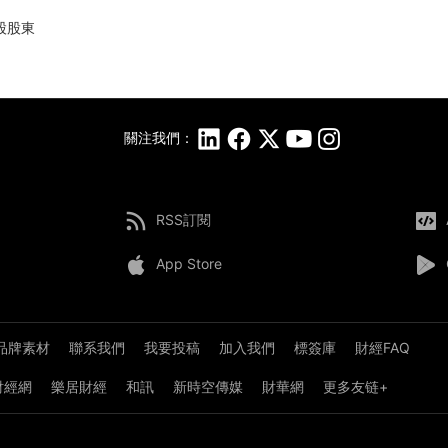
控股股東
關注我們：
RSS訂閱
App Store
品牌素材
聯系我們
我要投稿
加入我們
標簽庫
財經FAQ
8財經網
樂居財經
和訊
新時空傳媒
財華網
更多友链+