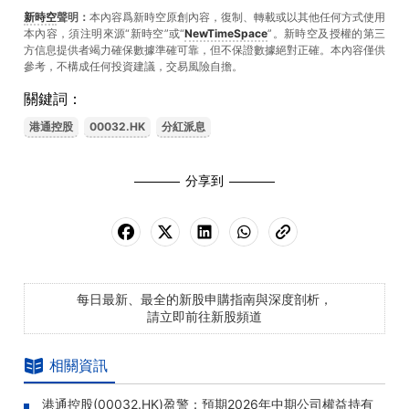
新時空
聲明：
本內容爲新時空原創內容，復制、轉載或以其他任何方式使用
本內容，須注明來源“新時空”或“
NewTimeSpace
”。新時空及授權的第三
方信息提供者竭力確保數據準確可靠，但不保證數據絕對正確。本內容僅供
參考，不構成任何投資建議，交易風險自擔。
關鍵詞：
港通控股
00032.HK
分紅派息
分享到
每日最新、最全的新股申購指南與深度剖析，
請立即前往新股頻道
相關資訊
港通控股(00032.HK)盈警：預期2026年中期公司權益持有