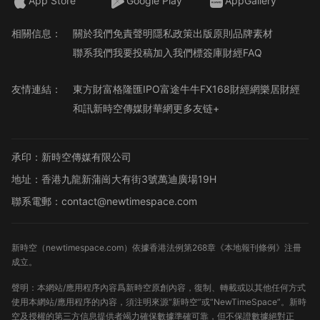
App Store
Google Play
AppGallery
相關信息：
關於我們
免責聲明
隱私政策
出版原則
品牌素材
聯系我們
我要投稿
加入我們
標簽庫
財經FAQ
友情連結：
東方財富
格隆匯
IPO
富途牛牛
FX168財經網
樂居財經
和訊
新時空傳媒
財華網
更多友链+
承印：新時空傳媒有限公司
地址：香港九龍新蒲崗大有街3號萬迪廣場19H
聯系電郵：contact@newtimespace.com
新時空（
newtimespace.com
）依據香港法例第268章《本地報刊條例》注冊
成立。
聲明：本網站/應用程序內容爲新時空原創內容，復制、轉載或以其他任何方式
使用本網站/應用程序的內容，須注明來源“新時空”或“NewTimeSpace”。新時
空及授權的第三方信息提供者竭力確保數據準確可靠，但不保證數據絕對正