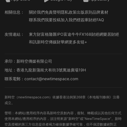
相關信息：
關於我們
免責聲明
隱私政策
出版原則
品牌素材
聯系我們
我要投稿
加入我們
標簽庫
財經FAQ
友情連結：
東方財富
格隆匯
IPO
富途牛牛
FX168財經網
樂居財經
和訊
新時空傳媒
財華網
更多友链+
承印：新時空傳媒有限公司
地址：香港九龍新蒲崗大有街3號萬迪廣場19H
聯系電郵：contact@newtimespace.com
新時空（
newtimespace.com
）依據香港法例第268章《本地報刊條例》注冊
成立。
聲明：本網站/應用程序內容爲新時空原創內容，復制、轉載或以其他任何方式
使用本網站/應用程序的內容，須注明來源“新時空”或“NewTimeSpace”。新時
空及授權的第三方信息提供者竭力確保數據準確可靠，但不保證數據絕對正