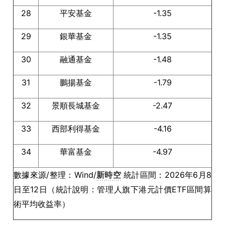
28
平安基金
-1.35
29
銀華基金
-1.35
30
融通基金
-1.48
31
鵬揚基金
-1.79
32
景順長城基金
-2.47
33
西部利得基金
-4.16
34
華富基金
-4.97
數據來源/整理：Wind/
新時空
統計區間：2026年6月8
日至12日（統計說明：管理人旗下港元計價ETF區間算
術平均收益率）