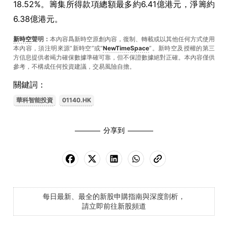
18.52%。籌集所得款項總額最多約6.41億港元，淨籌約
6.38億港元。
新時空
聲明：
本內容爲新時空原創內容，復制、轉載或以其他任何方式使用
本內容，須注明來源“新時空”或“
NewTimeSpace
”。新時空及授權的第三
方信息提供者竭力確保數據準確可靠，但不保證數據絕對正確。本內容僅供
參考，不構成任何投資建議，交易風險自擔。
關鍵詞：
華科智能投資
01140.HK
分享到
每日最新、最全的新股申購指南與深度剖析，
請立即前往新股頻道