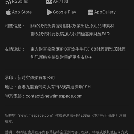
RSS訂閱
API訂閱
App Store
Google Play
AppGallery
相關信息：
關於我們
免責聲明
隱私政策
出版原則
品牌素材
聯系我們
我要投稿
加入我們
標簽庫
財經FAQ
友情連結：
東方財富
格隆匯
IPO
富途牛牛
FX168財經網
樂居財經
和訊
新時空傳媒
財華網
更多友链+
承印：新時空傳媒有限公司
地址：香港九龍新蒲崗大有街3號萬迪廣場19H
聯系電郵：contact@newtimespace.com
新時空（
newtimespace.com
）依據香港法例第268章《本地報刊條例》注冊
成立。
聲明：本網站/應用程序內容爲新時空原創內容，復制、轉載或以其他任何方式