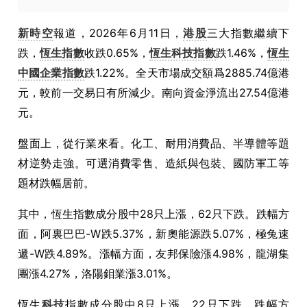
新時空
報道，2026年6月11日，
港股
三大指數繼續下
跌，
恆生指數
收跌0.65%，
恆生科技指數
跌1.46%，
恆生
中國企業指數
跌1.22%。全天市場成交額爲2885.74億港
元，較前一交易日有所減少。南向資金淨流出27.54億港
元。
盤面上，從行業來看。化工、耐用消費品、半導體等題
材逆勢走強。可選消費零售、造紙與包裝、國防軍工等
題材跌幅居前。
其中，恆生指數成分股中28只上漲，62只下跌。跌幅方
面，阿裏巴巴-W跌5.37%，新奧能源跌5.07%，極兔速
遞-W跌4.89%。漲幅方面，友邦保險漲4.98%，龍湖集
團漲4.27%，洛陽鉬業漲3.01%。
恆生
科技
指數成分股中8只上漲，22只下跌。跌幅方