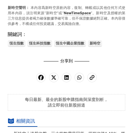
新時空聲明：
本內容爲新時空原創內容，復制、轉載或以其他任何方式使
用本內容，須注明來源“新時空”或“
NewTimeSpace
”。新時空及授權的第
三方信息提供者竭力確保數據準確可靠，但不保證數據絕對正確。本內容僅
供參考，不構成任何投資建議，交易風險自擔。
關鍵詞：
恆生指數
恆生科技指數
恆生中國企業指數
新時空
分享到
每日最新、最全的新股申購指南與深度剖析，
請立即前往新股頻道
相關資訊