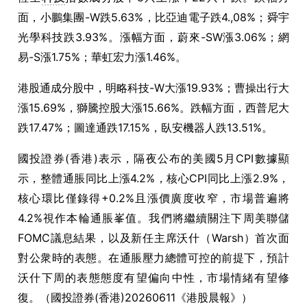
面，小鵬集團-W跌5.63%，比亞迪電子跌4.,08%；舜宇
光學科技跌3.93%。漲幅方面，蔚來-SW漲3.06%；網
易-S漲1.75%；華虹宏力漲1.46%。
港股通成分股中，明略科技-W大漲19.93%；曹操出行大
漲15.69%，獅騰控股大漲15.66%。跌幅方面，西普尼大
跌17.47%；圖達通跌17.15%，臥安機器人跌13.51%。
國投證券(香港)表示，隔夜公布的美國5月CPI數據顯
示，整體通脹同比上漲4.2%，核心CPI同比上漲2.9%，
核心環比僅錄得+0.2%且漲價廣度收窄，市場普遍將
4.2%視作本輪通脹峯值。我們將繼續關注下周美聯儲
FOMC議息結果，以及新任主席沃什（Warsh）首次面
對公衆時的表態。在通脹壓力總體可控的前提下，預計
沃什下周的表態態度有望偏向中性，市場情緒有望修
復。（國投證券(香港)20260611《港股晨報》）