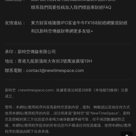
聯系我們
我要投稿
加入我們
標簽庫
財經FAQ
友情連結：
東方財富
格隆匯
IPO
富途牛牛
FX168財經網
樂居財經
和訊
新時空傳媒
財華網
更多友链+
承印：新時空傳媒有限公司
地址：香港九龍新蒲崗大有街3號萬迪廣場19H
聯系電郵：contact@newtimespace.com
新時空（
newtimespace.com
）依據香港法例第268章《本地報刊條例》注冊
成立。
聲明：本網站/應用程序內容爲新時空原創內容，復制、轉載或以其他任何方式
使用本網站/應用程序的內容，須注明來源“新時空”或“NewTimeSpace”。新時
空及授權的第三方信息提供者竭力確保數據準確可靠，但不保證數據絕對正
確。本網站/應用程序提供的所有信息均不構成任何投資建議，使用本網站/應用
程序的風險由閣下自身承擔。