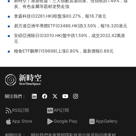
新時空丨港股收盤：三大指數震蕩回落、恆指收跌1.49%，煤
炭、有色金屬等題材逆勢走強
拿森科技(02261.HK)暗盤漲60.27%，報16.7港元
易方達亞洲半導體ETF(03486.HK)跌3.59%，報19.320港元
安碩亞洲除日(03010.HK)盤中跌1.59%，成交2032.42萬港
元
糧食ETF鵬華(159698)上漲0.80%，最新價報0.89元
關注我們：
RSS訂閱
API訂閱
App Store
Google Play
AppGallery
相關信息：
關於我們
免責聲明
隱私政策
出版原則
品牌素材