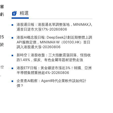
南方恆生生科(03174.HK)早盤漲1.
經審
08-07 10:26 |
80%，成交額達358.55萬港元
精選
佔虧
南方KOSPI(03121.HK)早盤跌1.9
08-07 10:20 |
港股通日報：港股通名單調整落地，MINIMAX入
6%，成交額達1140.25萬港元
通首日逆市大漲17%-20260806
XL二博時中創業(07234.HK)早盤
08-07 10:12 |
25
港股AI概念股日報: DeepSeek計劃近期整體上調
漲2.16%，成交額達165.71萬港元
API服務定價，MINIMAX-W（00100.HK）首日
已於
易方達亞洲半導體ETF(03486.H
調入港股通大漲-20260806
08-07 10:10 |
K)早盤跌0.83%，成交額達435.82萬港元
新時空丨港股收盤：三大指數震蕩回落、恆指收
跌1.49%，煤炭、有色金屬等題材逆勢走強
時空
港股ETF日報：黃金礦逆市漲近3%！韓國、亞洲
半導體集體重挫超4%-20260806
。
企查查AI觀察：Agent時代企業軟件該如何計
價？