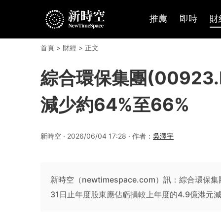
推薦
即時
財
首頁
>
財經
> 正文
綜合環保集團(0092
減少約64%至66%
新時空 · 2026/06/04 17:28 · 作者：
吳澤宇
新時空（newtimespace.com）訊：綜合
31日止年度股東應佔虧損較上年度的4.9億港元減