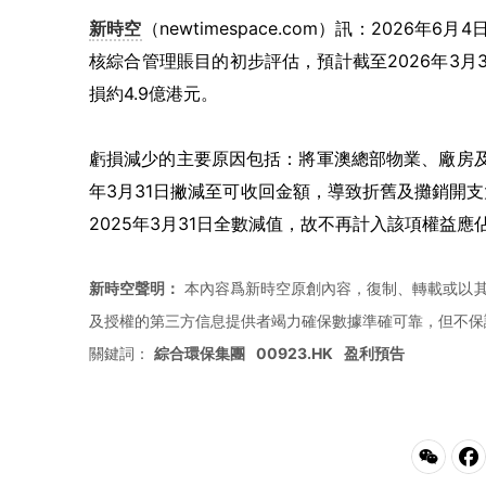
新時空
（newtimespace.com）訊：2026年
核綜合管理賬目的初步評估，預計截至2026年3月
損約4.9億港元。
虧損減少的主要原因包括：將軍澳總部物業、廠房及
年3月31日撇減至可收回金額，導致折舊及攤銷開
2025年3月31日全數減值，故不再計入該項權益應
新時空聲明：
本內容爲新時空原創內容，復制、轉載或以其
及授權的第三方信息提供者竭力確保數據準確可靠，但不保
關鍵詞：
綜合環保集團
00923.HK
盈利預告