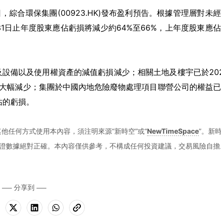
6月4日，綜合環保集團(00923.HK)發布盈利預告。根據管理層對未
31日止年度股東應佔虧損將減少約64%至66%，上年度股東應
設備以及使用權資產的減值虧損減少；相關土地及樓宇已於20
支大幅減少；集團於中國內地危險廢物處理項目聯營公司的權益
佔的虧損。
他任何方式使用本內容，須注明來源“新時空”或“
NewTimeSpace
”。新
證數據絕對正確。本內容僅供參考，不構成任何投資建議，交易風險自擔
分享到