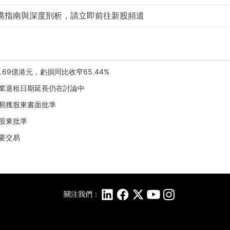
購指南與深度剖析，請立即前往新股頻道
1.69億港元，虧損同比收窄65.44%
有物業退租日期延長仍在討論中
交易獲股東書面批準
面股東批準
主要交易
關注我們：