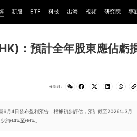
經
新股
ETF
科技
出海
視頻
研究院
專
3.HK)：預計全年股東應佔虧
分享到：
環保集團6月4日發布盈利預告，根據初步評估，預計截至2026年3月
少約64%至66%。