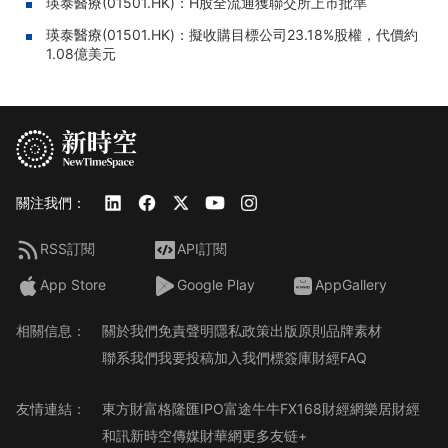
瑛泰醫療(01501.HK)：H股全流通獲聯交所上市批準
瑛泰醫療(01501.HK)：擬收購目標公司23.18%股權，代價約
1.08億美元
關注我們：
RSS訂閱
API訂閱
App Store
Google Play
AppGallery
相關信息：
關於我們
免責聲明
隱私政策
出版原則
品牌素材
聯系我們
我要投稿
加入我們
標簽庫
財經FAQ
友情連結：
東方財富
格隆匯
IPO
富途牛牛
FX168財經網
樂居財經
和訊
新時空傳媒
財華網
更多友链+