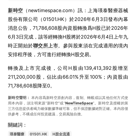
新時空
（newtimespace.com）訊：上海瑛泰醫療器械
股份有限公司（01501.HK）於2026年6月3日發布內幕
消息公告，71,786,608股內資股轉換爲H股已於2026年
6月3日完成，該等經轉換H股將於2026年6月4日上午九
時正開始於
聯交所
上市
。參與股東須在完成適用的境內
安排程序後，方可進行經轉換H股交易。
轉換及上市完成後，公司H股由139,413,392股增至
211,200,000股，佔比由66.01%升至100%；內資股由
71,786,608股降至0。
新時空聲明：
本內容爲新時空原創內容，復制、轉載或以其他任何方式使
用本內容，須注明來源“新時空”或“
NewTimeSpace
”。新時空及授權的第
三方信息提供者竭力確保數據準確可靠，但不保證數據絕對正確。本內容僅
供參考，不構成任何投資建議，交易風險自擔。
關鍵詞：
瑛泰醫療
01501.HK
H股全流通