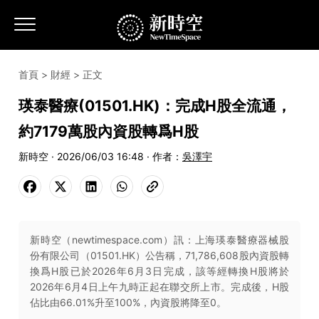
首頁
>
財經
> 正文
瑛泰醫療(01501.HK)：完成H股全流通，
約7179萬股內資股轉爲H股
新時空 · 2026/06/03 16:48 · 作者：
吳澤宇
新時空（newtimespace.com）訊：上海瑛泰醫療器械股
份有限公司（01501.HK）公告稱，71,786,608股內資股轉
換爲H股已於2026年6月3日完成，該等經轉換H股將於
2026年6月4日上午九時正起在聯交所上市。完成後，H股
佔比由66.01%升至100%，內資股將降至0。