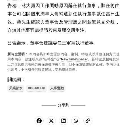
告稱，蔣大勇因工作調動原因辭任執行董事，辭任將由
本公司召開股東周年大會補選新任執行董事就任當日生
效。蔣先生確認與董事會及管理層之間並無意見分歧，
亦無其他事宜需提請股東及
聯交所
垂注。
公告顯示，董事會建議委任王軍爲執行董事。
新時空聲明：
本內容爲新時空原創內容，復制、轉載或以其他任何方式使
用本內容，須注明來源“新時空”或“
NewTimeSpace
”。新時空及授權的第
三方信息提供者竭力確保數據準確可靠，但不保證數據絕對正確。本內容僅
供參考，不構成任何投資建議，交易風險自擔。
關鍵詞：
天業節水
00840.HK
人事變動
分享到