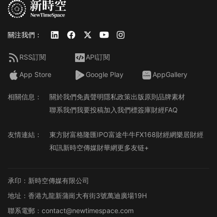
關注我們：
RSS訂閱
API訂閱
App Store
Google Play
AppGallery
相關信息：
關於我們
免責聲明
隱私政策
出版原則
品牌素材
聯系我們
我要投稿
加入我們
標簽庫
財經FAQ
友情連結：
東方財富
格隆匯
IPO
富途牛牛
FX168財經網
樂居財經
和訊
新時空傳媒
財華網
更多友链+
承印：新時空傳媒有限公司
地址：香港九龍新蒲崗大有街3號萬迪廣場19H
聯系電郵：contact@newtimespace.com