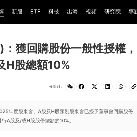
經
新股
ETF
科技
出海
視頻
研究院
專
HK)：獲回購股份一般性授權，
H股總額10%
分享到：
025年度股東會、A股及H股類別股東會已授予董事會回購股份
行A股及/或H股股份總額的10%。