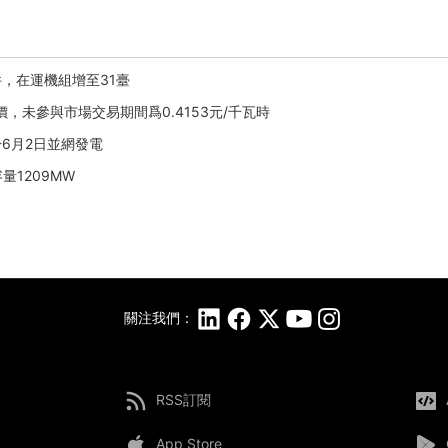
件，在運機組增至31臺
價，未參與市場交易期間爲0.4153元/千瓦時
於6月2日並網發電
量1209MW
關注我們：
RSS訂閱
App Store