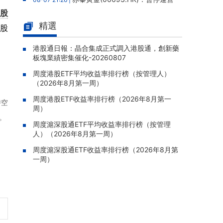
老撾勐康稀土項目，2025年該項目歸母淨虧損
A股
人民幣5,406萬元
精選
H股
靈寶黃金(03330.HK)：新疆哈巴
08-07 20:07 |
河勘查取得重大進展，保有金金屬量由13.20噸
港股通日報：晶合集成正式調入港股通，創新藥
板塊業績密集催化-20260807
躍升至53.94噸
周度港股ETF平均收益率排行榜（按管理人）
迅策(03317.HK)：與天合算力訂
08-07 20:04 |
（2026年8月第一周）
立戰略合作備忘，共探能源垂類大模型與Toke
n工廠商業化
周度港股ETF收益率排行榜（2026年8月第一
時空
周）
哥瑞利軟件通過港交所聆訊，在
08-07 20:02 |
。
中國泛半導體IMSS市場排名第三
周度滬深股通ETF平均收益率排行榜（按管理
人）（2026年8月第一周）
浙能邁領綠航二次遞表港交所，爲
08-07 19:47 |
全球領先的綠色航運設備和系統提供商
周度滬深股通ETF收益率排行榜（2026年8月第
一周）
駿傑集團控股(08188.HK)：附屬
08-07 19:09 |
公司獲授7份基建工程建造合約，合約總額約1.
95億港元