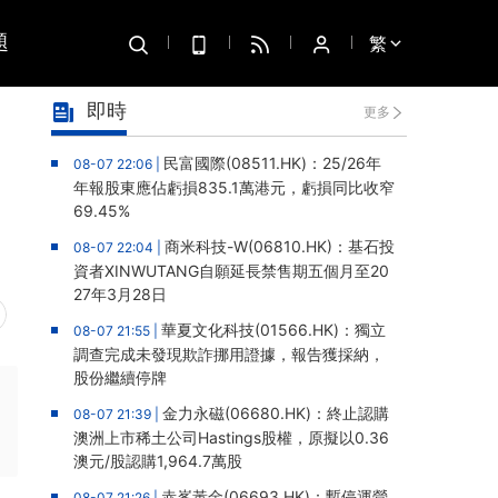
題
繁
即時
更多
民富國際(08511.HK)：25/26年
08-07 22:06 |
年報股東應佔虧損835.1萬港元，虧損同比收窄
69.45%
商米科技-W(06810.HK)：基石投
08-07 22:04 |
資者XINWUTANG自願延長禁售期五個月至20
27年3月28日
華夏文化科技(01566.HK)：獨立
08-07 21:55 |
調查完成未發現欺詐挪用證據，報告獲採納，
股份繼續停牌
金力永磁(06680.HK)：終止認購
08-07 21:39 |
澳洲上市稀土公司Hastings股權，原擬以0.36
澳元/股認購1,964.7萬股
赤峯黃金(06693.HK)：暫停運營
08-07 21:26 |