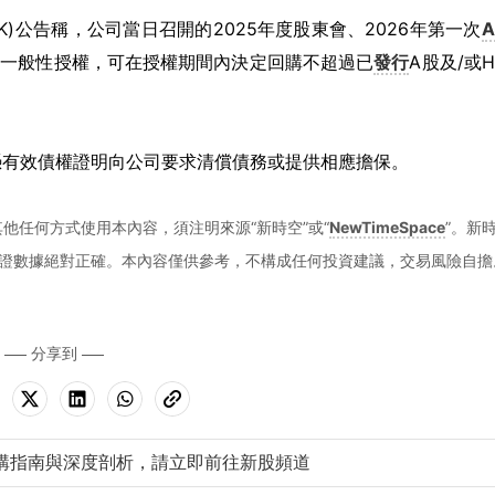
.HK)公告稱，公司當日召開的2025年度股東會、2026年第一次
份一般性授權，可在授權期間內決定回購不超過已
發行
A股及/或
憑有效債權證明向公司要求清償債務或提供相應擔保。
他任何方式使用本內容，須注明來源“新時空”或“
NewTimeSpace
”。新
證數據絕對正確。本內容僅供參考，不構成任何投資建議，交易風險自擔
分享到
購指南與深度剖析，請立即前往新股頻道