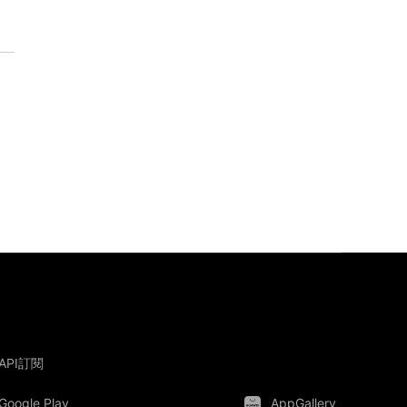
API訂閱
Google Play
AppGallery