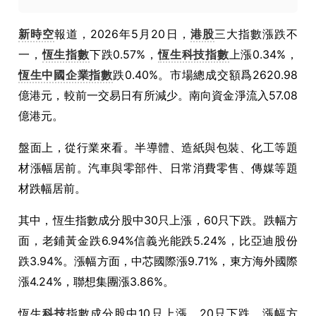
新時空
報道，2026年5月20日，
港股
三大指數漲跌不
一，
恆生指數
下跌0.57%，
恆生科技指數
上漲0.34%，
恆生中國企業指數
跌0.40%。市場總成交額爲2620.98
億港元，較前一交易日有所減少。南向資金淨流入57.08
億港元。
盤面上，從行業來看。半導體、造紙與包裝、化工等題
材漲幅居前。汽車與零部件、日常消費零售、傳媒等題
材跌幅居前。
其中，恆生指數成分股中30只上漲，60只下跌。跌幅方
面，老鋪黃金跌6.94%信義光能跌5.24%，比亞迪股份
跌3.94%。漲幅方面，中芯國際漲9.71%，東方海外國際
漲4.24%，聯想集團漲3.86%。
恆生
科技
指數成分股中10只上漲，20只下跌。漲幅方