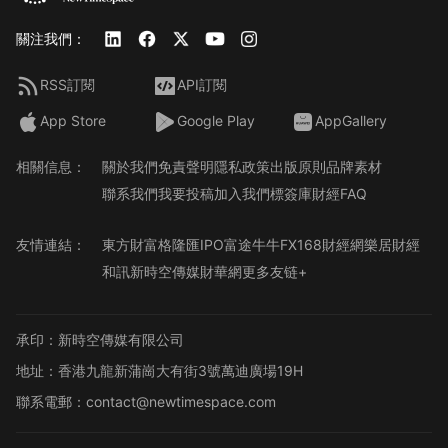
關注我們：
RSS訂閱
API訂閱
App Store
Google Play
AppGallery
相關信息：
關於我們
免責聲明
隱私政策
出版原則
品牌素材
聯系我們
我要投稿
加入我們
標簽庫
財經FAQ
友情連結：
東方財富
格隆匯
IPO
富途牛牛
FX168財經網
樂居財經
和訊
新時空傳媒
財華網
更多友链+
承印：新時空傳媒有限公司
地址：香港九龍新蒲崗大有街3號萬迪廣場19H
聯系電郵：contact@newtimespace.com