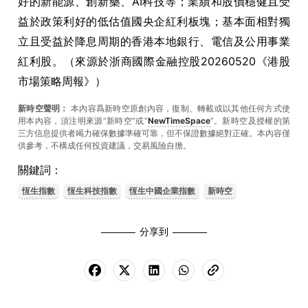
好的新能源、創新藥、AI科技等；業績和股價穩健且受
益於政策利好的低估值國央企紅利板塊；基本面相對獨
立且受益於降息周期的香港本地銀行、電信及公用事業
紅利股。（來源於浙商國際金融控股20260520《港股
市場策略周報》）
新時空聲明：
本內容爲新時空原創內容，復制、轉載或以其他任何方式使
用本內容，須注明來源“新時空”或“
NewTimeSpace
”。新時空及授權的第
三方信息提供者竭力確保數據準確可靠，但不保證數據絕對正確。本內容僅
供參考，不構成任何投資建議，交易風險自擔。
關鍵詞：
恆生指數
恆生科技指數
恆生中國企業指數
新時空
分享到