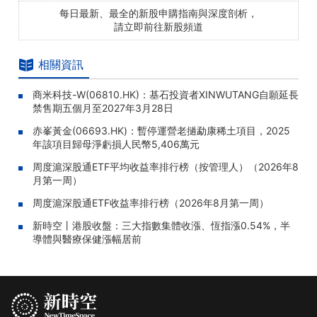
每日最新、最全的新股申購指南與深度剖析，
請立即前往新股頻道
相關資訊
商米科技-W(06810.HK)：基石投資者XINWUTANG自願延長
禁售期五個月至2027年3月28日
赤峯黃金(06693.HK)：暫停運營老撾勐康稀土項目，2025
年該項目歸母淨虧損人民幣5,406萬元
周度滬深股通ETF平均收益率排行榜（按管理人）（2026年8
月第一周）
周度滬深股通ETF收益率排行榜（2026年8月第一周）
新時空丨港股收盤：三大指數集體收漲、恆指漲0.54%，半
導體與醫療保健漲幅居前