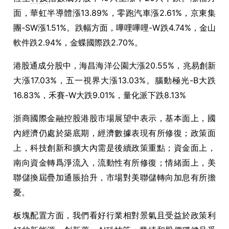
面，華虹半導體漲13.89%，零跑汽車漲2.61%，京東集
團-SW漲1.51%。跌幅方面，嗶哩嗶哩-W跌4.74%，金山
軟件跌2.94%，金蝶國際跌2.70%。
港股通成分股中，海昌海洋公園大漲20.55%，兆易創新
大漲17.03%，五一視界大漲13.03%。腦動極光-B大跌
16.83%，禾賽-W大跌9.01%，量化派下跌8.13%
浙商國際金融控股港股市場展望中表示，基本面上，國
內經濟仍處於築底期，經濟數據表現有所修復；政策面
上，科技創新和擴大內需是後續政策重點；資金面上，
南向資金轉爲淨流入，流動性有所修復；情緒面上，美
聯儲換屆疊加通脹抬升，市場對美聯儲轉向加息有所擔
憂。
板塊配置方面，我們看好行業相對景氣且受益於政策利