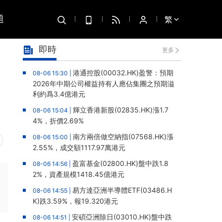
題
繁
即時
更多
港通控股(00032.HK)盈警：預期
08-06 15:30 |
2026年中期公司權益持有人應佔集團之預期溢
利約爲3.4億港元
輝立香港新股(02835.HK)漲1.7
08-06 15:04 |
4%，折價2.69%
南方兩倍做空納指(07568.HK)漲
08-06 15:00 |
2.55%，成交額1117.97萬港元
盈富基金(02800.HK)盤中跌1.8
08-06 14:56 |
2%，資產規模1418.45億港元
易方達亞洲半導體ETF(03486.H
08-06 14:55 |
K)跌3.59%，報19.320港元
安碩亞洲除日(03010.HK)盤中跌
08-06 14:51 |