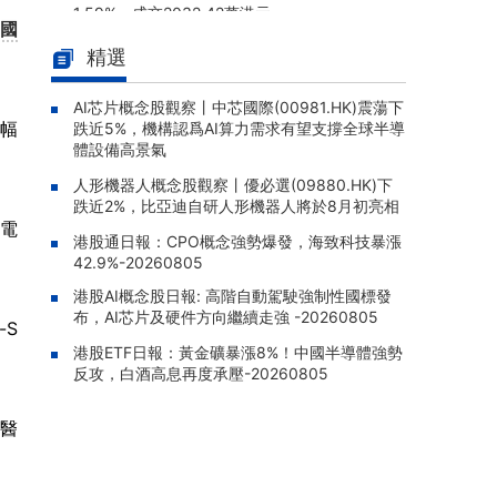
1.59%，成交2032.42萬港元
國
工業母機ETF國泰(159667)上漲1.
08-06 14:48 |
精選
05%，衝擊3連漲
AI芯片概念股觀察丨中芯國際(00981.HK)震蕩下
安碩MS臺灣(03074.HK)盤中跌0.
08-06 14:46 |
幅
跌近5%，機構認爲AI算力需求有望支撐全球半導
63%，報457.20港元
體設備高景氣
糧食ETF鵬華(159698)上漲0.8
08-06 14:45 |
人形機器人概念股觀察丨優必選(09880.HK)下
0%，最新價報0.89元
跌近2%，比亞迪自研人形機器人將於8月初亮相
潤電
中電控股(00002.HK)：2026年中
08-06 14:41 |
港股通日報：CPO概念強勢爆發，海致科技暴漲
報股東應佔溢利59.97億港元，同比增加6.6
42.9%-20260805
3%
港股AI概念股日報: 高階自動駕駛強制性國標發
布，AI芯片及硬件方向繼續走強 -20260805
-S
港股ETF日報：黃金礦暴漲8%！中國半導體強勢
反攻，白酒高息再度承壓-20260805
物醫