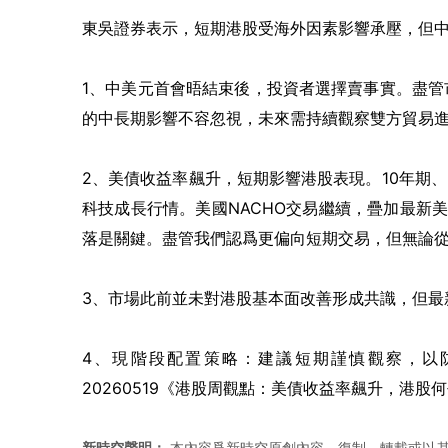
東吳證券表示，短期港股受海外因素影響承壓，但
1、中美元首會晤結束後，投資者選擇賣事實。盡
的中長期影響不容忽視，未來需持續觀察雙方貿易
2、美債收益率飆升，短期影響港股表現。10年期、
科技成長行情。美國NACHO交易繼續，疊加最新
落是關鍵。盡管我們認爲更偏向短期交易，但無論
3、市場此前並未對港股基本面改善形成共識，但最
4、現階段配置策略：建議短期謹慎觀察，以
20260519《港股周觀點：美債收益率飆升，港股
新時空聲明：
本內容爲新時空原創內容，復制、轉載或以其