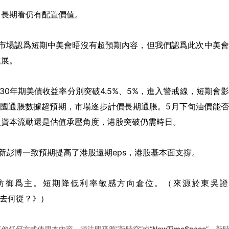
中長期看仍有配置價值。
管市場認爲短期中美會晤沒有超預期內容，但我們認爲此次中美
進展。
30年期美債收益率分別突破4.5%、5%，進入警戒線，短期會
美國通脹數據超預期，市場逐步計價長期通脹。5月下旬油價能
從資本流動還是估值承壓角度，港股突破仍需時日。
新彭博一致預期提高了港股遠期eps，港股基本面支撐。
防御爲主。短期降低利率敏感方向倉位。（來源於東吳證
何去何從？》）
他任何方式使用本內容，須注明來源“新時空”或“
NewTimeSpace
”。新