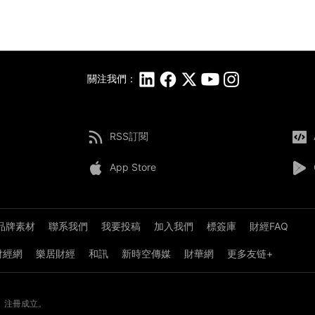
關注我們：
RSS訂閱
App Store
品牌素材
聯系我們
我要投稿
加入我們
標簽庫
財經FAQ
8財經網
樂居財經
和訊
新時空傳媒
財華網
更多友链+
》注冊成立。