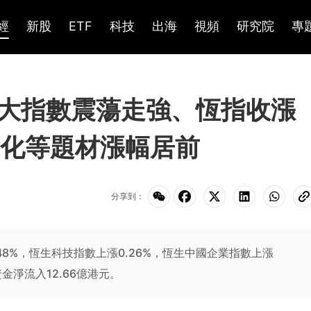
經
新股
ETF
科技
出海
視頻
研究院
專
大指數震蕩走強、恆指收漲
石化等題材漲幅居前
分享到：
.48%，恆生科技指數上漲0.26%，恆生中國企業指數上漲
資金淨流入12.66億港元。