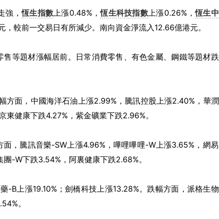
走強，
恆生指數
上漲0.48%，
恆生科技指數
上漲0.26%，
恆生中
億港元，較前一交易日有所減少。南向資金淨流入12.66億港元。
零售等題材漲幅居前。日常消費零售、有色金屬、鋼鐵等題材跌
方面，中國海洋石油上漲2.99%，騰訊控股上漲2.40%，華
，京東健康下跌4.27%，紫金礦業下跌2.96%。
，騰訊音樂-SW上漲4.96%，嗶哩嗶哩-W上漲3.65%，網易
集團-W下跌3.54%，阿裏健康下跌2.68%。
藥-B上漲19.10%；劍橋科技上漲13.28%。跌幅方面，派格生
.54%。