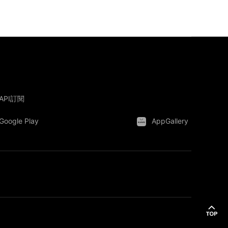
API訂閱
Google Play
AppGallery