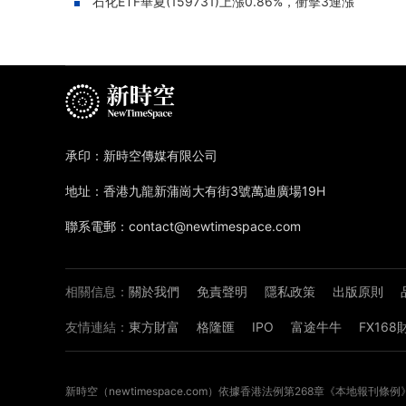
石化ETF華夏(159731)上漲0.86%，衝擊3連漲
承印：新時空傳媒有限公司
地址：香港九龍新蒲崗大有街3號萬迪廣場19H
聯系電郵：contact@newtimespace.com
相關信息：
關於我們
免責聲明
隱私政策
出版原則
友情連結：
東方財富
格隆匯
IPO
富途牛牛
FX16
新時空（
newtimespace.com
）依據香港法例第268章《本地報刊條例