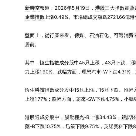
新時空
報道，2026年5月19日，
港股
三大指數震蕩
企業指數
上漲0.49%。市場總成交額爲2721.66
盤面上，從行業來看。傳媒、石油石化、可選消費
居前。
其中，恆生指數成分股中45只上漲，43只下跌。漲幅
力上漲1.90%。跌幅方面，理想汽車-W下跌4.31%
恆生
科技
指數成分股中15只上漲，15只下跌。漲幅方面
上漲1.77%；跌幅方面，蔚來-SW下跌4.75%，小鵬
港股通成分股中，腦動極光-B上漲34.43%，銀諾醫
藥-B下跌10.75%，迅策下跌9.75%，英諾賽科下跌8