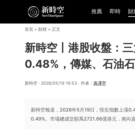
推薦
即時
財
首頁
>
財經
> 正文
新時空丨港股收盤：三
0.48%，傳媒、石油
新時空 · 2026/05/19 16:53 · 作者：
吳澤宇
新時空報道，2026年5月19日，恆生指數上漲0
0.49%。市場總成交額爲2721.66億港元，南向