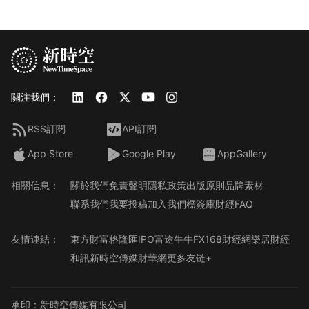
關注我們：
RSS訂閱
API訂閱
App Store
Google Play
AppGallery
相關信息：
關於我們
免責聲明
隱私政策
出版原則
品牌素材
聯系我們
我要投稿
加入我們
標簽庫
財經FAQ
友情連結：
東方財富
格隆匯
IPO
富途牛牛
FX168財經網
樂居財經
和訊
新時空傳媒
財華網
更多友链+
承印：新時空傳媒有限公司