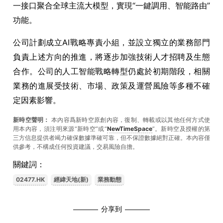
一接口聚合全球主流大模型，實現“一鍵調用、智能路由”
功能。
公司計劃成立AI戰略專責小組，並設立獨立的業務部門
負責上述方向的推進，將逐步加強技術人才招聘及生態
合作。公司的人工智能戰略轉型仍處於初期階段，相關
業務的進展受技術、市場、政策及運營風險等多種不確
定因素影響。
新時空聲明：
本內容爲新時空原創內容，復制、轉載或以其他任何方式使
用本內容，須注明來源“新時空”或“
NewTimeSpace
”。新時空及授權的第
三方信息提供者竭力確保數據準確可靠，但不保證數據絕對正確。本內容僅
供參考，不構成任何投資建議，交易風險自擔。
關鍵詞：
02477.HK
經緯天地(新)
業務動態
分享到