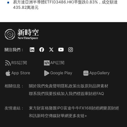
易方達亞洲半導體ETF(03486.HK)早盤跌0.83%，成交額達
435.82萬港元
關注我們：
RSS訂閱
API訂閱
App Store
Google Play
AppGallery
相關信息：
關於我們
免責聲明
隱私政策
出版原則
品牌素材
聯系我們
我要投稿
加入我們
標簽庫
財經FAQ
友情連結：
東方財富
格隆匯
IPO
富途牛牛
FX168財經網
樂居財經
和訊
新時空傳媒
財華網
更多友链+