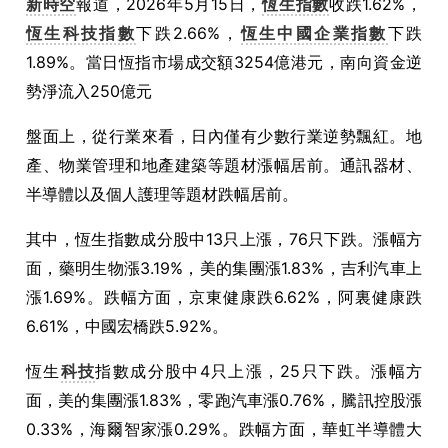
新時空
報道，2026年5月15日，
恆生指數
收跌1.62%，
恆生科技指數
下跌2.66%，
恆生中國企業指數
下跌
1.89%。當日恆指市場成交額3254億港元，南向資金逆
勢淨流入250億元
盤面上，從行業來看，日內僅有少數行業逆勢飄紅。地
產、物業管理和地產建築等題材漲幅居前。通訊器材、
半導體以及個人護理等題材跌幅居前。
其中，恆生指數成分股中13只上漲，76只下跌。漲幅方
面，藥明生物漲3.19%，美的集團漲1.83%，吉利汽車上
漲1.69%。跌幅方面，京東健康跌6.62%，阿裏健康跌
6.61%，中國宏橋跌5.92%。
恆生
科技
指數成分股中4只上漲，25只下跌。漲幅方
面，美的集團漲1.83%，零跑汽車漲0.76%，騰訊控股漲
0.33%，海爾智家漲0.29%。跌幅方面，華虹半導體大