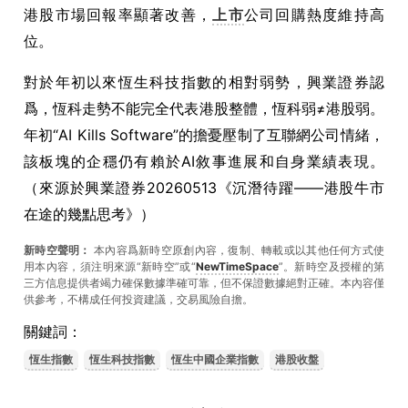
港股市場回報率顯著改善，
上市
公司回購熱度維持高
位。
對於年初以來恆生科技指數的相對弱勢，興業證券認
爲，恆科走勢不能完全代表港股整體，恆科弱≠港股弱。
年初“AI Kills Software”的擔憂壓制了互聯網公司情緒，
該板塊的企穩仍有賴於AI敘事進展和自身業績表現。
（來源於興業證券20260513《沉潛待躍——港股牛市
在途的幾點思考》）
新時空聲明：
本內容爲新時空原創內容，復制、轉載或以其他任何方式使
用本內容，須注明來源“新時空”或“
NewTimeSpace
”。新時空及授權的第
三方信息提供者竭力確保數據準確可靠，但不保證數據絕對正確。本內容僅
供參考，不構成任何投資建議，交易風險自擔。
關鍵詞：
恆生指數
恆生科技指數
恆生中國企業指數
港股收盤