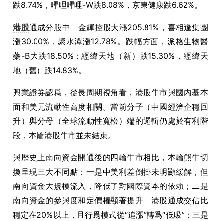
跌8.74%，嗶哩嗶哩-W跌8.08%，京東健康跌6.62%。
港股
通成分股中，金輝控股大漲205.81%，喜相逢集團
漲30.00%，聚水潭漲12.78%。跌幅方面，派格生物醫
藥-B大跌18.50%；經緯天地（新）跌15.30%，經緯天
地（舊）跌14.83%。
興業證券認爲，從長周期視角看，港股牛市與國內基本
面和美元流動性高度相關。當前分子（中國經濟企穩回
升）與分母（全球流動性寬松）端的邏輯仍處於有利階
段，本輪港股牛市並未結束。
與歷史上南向資金開通後的四輪牛市相比，本輪熊牛切
換呈現三大不同點：一是中美利差倒掛未明顯緩解，但
南向資金大規模流入，降低了對國際資本的依賴；二是
南向資金的參與度和定價權顯著提升，港股通成交佔比
穩定在20%以上，且行爲模式從“追漲”轉爲“低吸”；三是