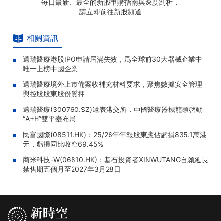
每日最新、最全的新股申購指南與深度剖析，
請立即前往新股頻道
相關資訊
邁瑞醫療港股IPO申請屆滿失效，爲全球前30大器械企業中
唯一上榜中國企業
邁瑞醫療境外上市備案收補充材料要求，聚焦數據安全管理
與控股股東股份質押
邁瑞醫療(300760.SZ)遞表港交所，中國醫療器械龍頭啓動
“A+H”雙平臺布局
民富國際(08511.HK)：25/26年年報股東應佔虧損835.1萬港
元，虧損同比收窄69.45%
商米科技-W(06810.HK)：基石投資者XINWUTANG自願延長
禁售期五個月至2027年3月28日