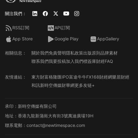
關注我們：
RSS訂閱
API訂閱
App Store
Google Play
AppGallery
相關信息：
關於我們
免責聲明
隱私政策
出版原則
品牌素材
聯系我們
我要投稿
加入我們
標簽庫
財經FAQ
友情連結：
東方財富
格隆匯
IPO
富途牛牛
FX168財經網
樂居財經
和訊
新時空傳媒
財華網
更多友链+
承印：新時空傳媒有限公司
地址：香港九龍新蒲崗大有街3號萬迪廣場19H
聯系電郵：contact@newtimespace.com