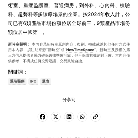
術室、重症監護室、普通病房，到外科、心內科、檢驗
科、超聲科等多診療場景的企業。按2024年收入計，公
司已有6類產品市場份額位居全球前三，9類產品市場份
額位居中國第一。
新時空聲明：
本內容爲新時空原創內容，復制、轉載或以其他任何方式使
用本內容，須注明來源“新時空”或“
NewTimeSpace
”。新時空及授權的第
三方信息提供者竭力確保數據準確可靠，但不保證數據絕對正確。本內容僅
供參考，不構成任何投資建議，交易風險自擔。
關鍵詞：
邁瑞醫療
IPO
遞表
分享到