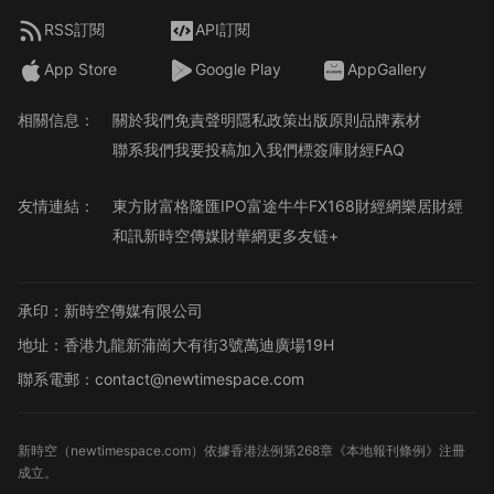
RSS訂閱
API訂閱
App Store
Google Play
AppGallery
相關信息：
關於我們
免責聲明
隱私政策
出版原則
品牌素材
聯系我們
我要投稿
加入我們
標簽庫
財經FAQ
友情連結：
東方財富
格隆匯
IPO
富途牛牛
FX168財經網
樂居財經
和訊
新時空傳媒
財華網
更多友链+
承印：新時空傳媒有限公司
地址：香港九龍新蒲崗大有街3號萬迪廣場19H
聯系電郵：contact@newtimespace.com
新時空（
newtimespace.com
）依據香港法例第268章《本地報刊條例》注冊
成立。