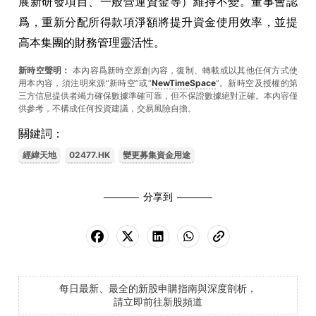
展新研發項目、一般營運資金等）維持不變。董事會認
爲，重新分配所得款項淨額將提升資金使用效率，並提
高本集團的財務管理靈活性。
新時空聲明：
本內容爲新時空原創內容，復制、轉載或以其他任何方式使
用本內容，須注明來源“新時空”或“
NewTimeSpace
”。新時空及授權的第
三方信息提供者竭力確保數據準確可靠，但不保證數據絕對正確。本內容僅
供參考，不構成任何投資建議，交易風險自擔。
關鍵詞：
經緯天地
02477.HK
變更募集資金用途
分享到
每日最新、最全的新股申購指南與深度剖析，
請立即前往新股頻道