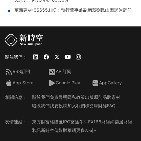
華新建材(06655.HK)：執行董事兼副總裁劉鳳山因退休辭任
關注我們：
RSS訂閱
API訂閱
App Store
Google Play
AppGallery
相關信息：
關於我們
免責聲明
隱私政策
出版原則
品牌素材
聯系我們
我要投稿
加入我們
標簽庫
財經FAQ
友情連結：
東方財富
格隆匯
IPO
富途牛牛
FX168財經網
樂居財經
和訊
新時空傳媒
財華網
更多友链+