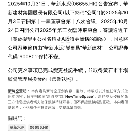
2025年10月31日，華新水泥(06655.HK)公告宣布，華
新建材集團股份有限公司(以下簡稱“公司”)於2025年10
月3日召開第十一屆董事會第十八次會議、2025年10月
24日召開公司2025年第三次臨時股東會，審議通過了
《關於擬變更公司名稱及
A股
證券簡稱的議案》，同意將
公司證券簡稱由“華新水泥”變更爲“華新建材”，公司證券
代碼“600801”保持不變。
公司更名事項已完成變更登記手續，並取得黃石市市場
監督管理局換發的《營業執照》。
新時空
聲明：
本內容爲新時空原創內容，復制、轉載或以其他任何方式使
用本內容，須注明來源“新時空”或“
NewTimeSpace
”。新時空及授權的第
三方信息提供者竭力確保數據準確可靠，但不保證數據絕對正確。本內容僅
供參考，不構成任何投資建議，交易風險自擔。
關鍵詞：
華新水泥
06655.HK