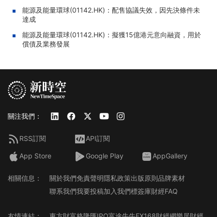
能源及能量環球(01142.HK)：配售協議失效，因先決條件未
達成
能源及能量環球(01142.HK)：擬獲15億港元意向融資，用於
償債及業務發展
關注我們：
RSS訂閱
API訂閱
App Store
Google Play
AppGallery
相關信息：
關於我們
免責聲明
隱私政策
出版原則
品牌素材
聯系我們
我要投稿
加入我們
標簽庫
財經FAQ
友情連結：
東方財富
格隆匯
IPO
富途牛牛
FX168財經網
樂居財經