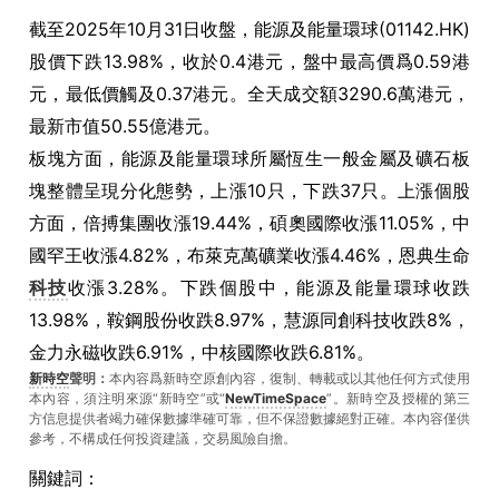
截至2025年10月31日收盤，能源及能量環球(01142.HK)
股價下跌13.98%，收於0.4港元，盤中最高價爲0.59港
元，最低價觸及0.37港元。全天成交額3290.6萬港元，
最新市值50.55億港元。
板塊方面，能源及能量環球所屬恆生一般金屬及礦石板
塊整體呈現分化態勢，上漲10只，下跌37只。上漲個股
方面，倍搏集團收漲19.44%，碩奧國際收漲11.05%，中
國罕王收漲4.82%，布萊克萬礦業收漲4.46%，恩典生命
科技
收漲3.28%。下跌個股中，能源及能量環球收跌
13.98%，鞍鋼股份收跌8.97%，慧源同創科技收跌8%，
金力永磁收跌6.91%，中核國際收跌6.81%。
新時空
聲明：
本內容爲新時空原創內容，復制、轉載或以其他任何方式使用
本內容，須注明來源“新時空”或“
NewTimeSpace
”。新時空及授權的第三
方信息提供者竭力確保數據準確可靠，但不保證數據絕對正確。本內容僅供
參考，不構成任何投資建議，交易風險自擔。
關鍵詞：