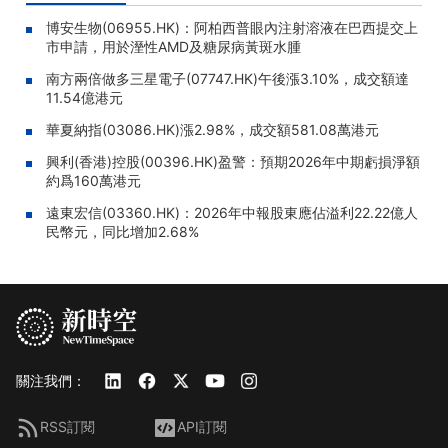
博安生物(06955.HK)：阿柏西普眼內注射溶液在巴西提交上
市申請，用於溼性AMD及糖尿病黃斑水腫
南方兩倍做多三星電子(07747.HK)午後漲3.10%，成交額達
11.54億港元
華夏納指(03086.HK)漲2.98%，成交額581.08萬港元
興利(香港)控股(00396.HK)盈警：預期2026年中期虧損淨額
約爲160萬港元
遠東宏信(03360.HK)：2026年中報股東應佔溢利22.22億人
民幣元，同比增加2.68%
關注我們：
RSS訂閱
API訂閱