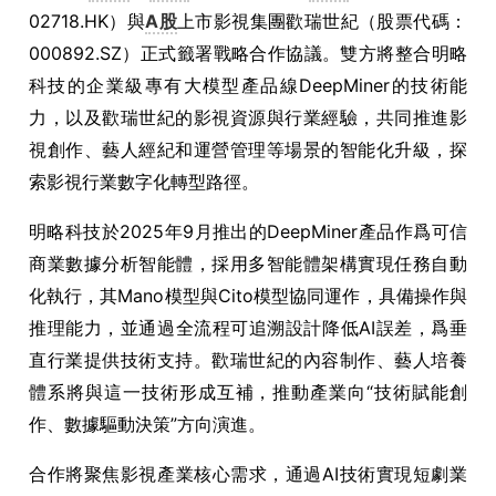
02718.HK）與
A股
上市影視集團歡瑞世紀（股票代碼：
000892.SZ）正式籤署戰略合作協議。雙方將整合明略
科技的企業級專有大模型產品線DeepMiner的技術能
力，以及歡瑞世紀的影視資源與行業經驗，共同推進影
視創作、藝人經紀和運營管理等場景的智能化升級，探
索影視行業數字化轉型路徑。
明略科技於2025年9月推出的DeepMiner產品作爲可信
商業數據分析智能體，採用多智能體架構實現任務自動
化執行，其Mano模型與Cito模型協同運作，具備操作與
推理能力，並通過全流程可追溯設計降低AI誤差，爲垂
直行業提供技術支持。歡瑞世紀的內容制作、藝人培養
體系將與這一技術形成互補，推動產業向“技術賦能創
作、數據驅動決策”方向演進。
合作將聚焦影視產業核心需求，通過AI技術實現短劇業