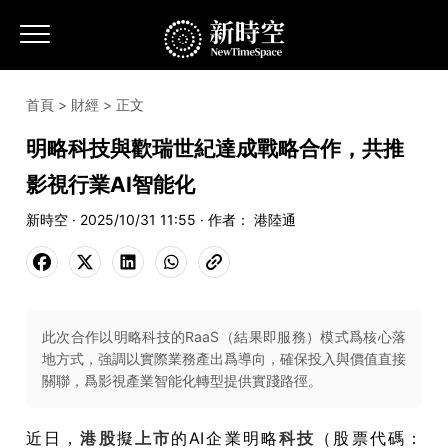
首頁
>
財經
> 正文
明略科技與歡瑞世紀達成戰略合作，共推
影視行業AI智能化
新時空 · 2025/10/31 11:55 · 作者： 港陸通
此次合作以明略科技的RaaS（結果即服務）模式爲核心落
地方式，強調以實際業務產出爲導向，確保投入與價值直接
關聯，爲影視產業智能化轉型提供實踐路徑。
近日，
港股
擬
上市
的AI企業明略
科技
（股票代碼：