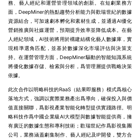
務、藝人經紀和運營管理領域的創新。在短劇業務方
面，DeepMiner的熱點趨勢分析能力與歡瑞世紀的數據
資源結合，可加速劇本孵化和素材生成，並通過AI優化
營銷推廣與社媒運營，預期提升效率並降低成本。在藝
人經紀領域，AI技術將用於構建結構化藝人數據庫，實
現精準選角匹配，並基於數據深化市場評估與決策支
持。在運營管理方面，DeepMiner驅動的智能知識系統
將優化數據存儲、檢索與分析，爲管理層提供戰略決策
依據。
此次合作以明略科技的RaaS（結果即服務）模式爲核心
落地方式，強調以實際業務產出爲導向，確保投入與價
值直接關聯，爲影視產業智能化轉型提供實踐路徑。明
略科技作爲中國企業級AI大模型與數據智能提供商，擁
有廣泛的數據生態和專利技術；歡瑞世紀作爲影視集團
公司，業務涵蓋劇集制作、藝人經紀及IP開發，雙方合