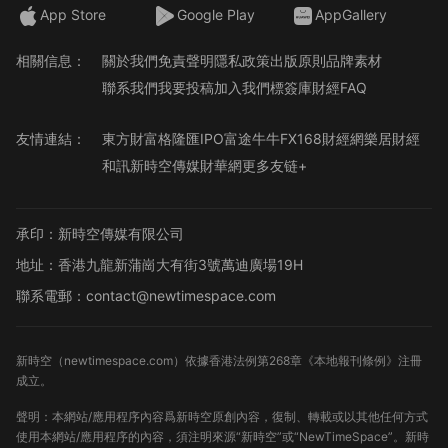
App Store
Google Play
AppGallery
相關信息：
關於我們
免責聲明
隱私政策
出版原則
品牌素材
聯系我們
我要投稿
加入我們
標簽庫
財經FAQ
友情連結：
東方財富
格隆匯
IPO
富途牛牛
FX168財經網
樂居財經
和訊
新時空傳媒
財華網
更多友链+
承印：新時空傳媒有限公司
地址：香港九龍新蒲崗大有街3號萬迪廣場19H
聯系電郵：contact@newtimespace.com
新時空（
newtimespace.com
）依據香港法例第268章《本地報刊條例》注冊
成立。
聲明：本網站/應用程序內容爲新時空原創內容，復制、轉載或以其他任何方式
使用本網站/應用程序的內容，須注明來源“新時空”或“NewTimeSpace”。新時