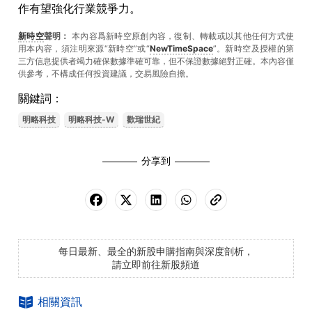
作有望強化行業競爭力。
新時空
聲明：
本內容爲新時空原創內容，復制、轉載或以其他任何方式使
用本內容，須注明來源“新時空”或“
NewTimeSpace
”。新時空及授權的第
三方信息提供者竭力確保數據準確可靠，但不保證數據絕對正確。本內容僅
供參考，不構成任何投資建議，交易風險自擔。
關鍵詞：
明略科技
明略科技-W
歡瑞世紀
分享到
每日最新、最全的新股申購指南與深度剖析，
請立即前往新股頻道
相關資訊