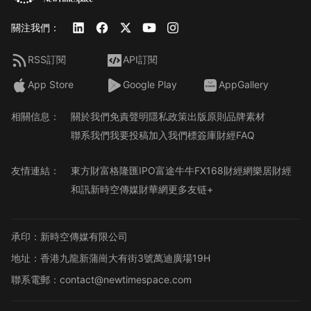
關注我們：
RSS訂閱
API訂閱
App Store
Google Play
AppGallery
相關信息：
關於我們
免責聲明
隱私政策
出版原則
品牌素材
聯系我們
我要投稿
加入我們
標簽庫
財經FAQ
友情連結：
東方財富
格隆匯
IPO
富途牛牛
FX168財經網
樂居財經
和訊
新時空傳媒
財華網
更多友链+
承印：新時空傳媒有限公司
地址：香港九龍新蒲崗大有街3號萬迪廣場19H
聯系電郵：contact@newtimespace.com