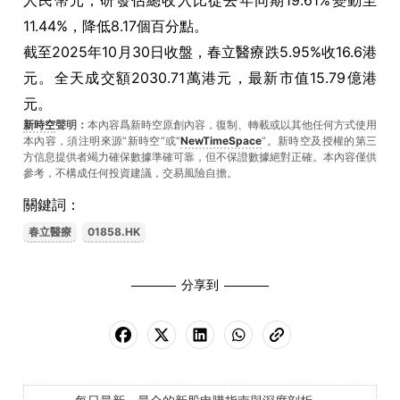
人民幣元；研發佔總收入比從去年同期19.61%變動至
11.44%，降低8.17個百分點。
截至2025年10月30日收盤，春立醫療跌5.95%收16.6港
元。全天成交額2030.71萬港元，最新市值15.79億港
元。
新時空
聲明：
本內容爲新時空原創內容，復制、轉載或以其他任何方式使用
本內容，須注明來源“新時空”或“
NewTimeSpace
”。新時空及授權的第三
方信息提供者竭力確保數據準確可靠，但不保證數據絕對正確。本內容僅供
參考，不構成任何投資建議，交易風險自擔。
關鍵詞：
春立醫療
01858.HK
分享到