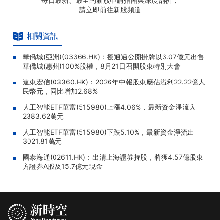
每日最新、最全的新股申購指南與深度剖析，
請立即前往新股頻道
相關資訊
華僑城(亞洲)(03366.HK)：擬通過公開掛牌以3.07億元出售
華僑城(惠州)100%股權，8月21日召開股東特別大會
遠東宏信(03360.HK)：2026年中報股東應佔溢利22.22億人
民幣元，同比增加2.68%
人工智能ETF華富(515980)上漲4.06%，最新資金淨流入
2383.62萬元
人工智能ETF華富(515980)下跌5.10%，最新資金淨流出
3021.81萬元
國泰海通(02611.HK)：出清上海證券持股，將獲4.57億股東
方證券A股及15.7億元現金