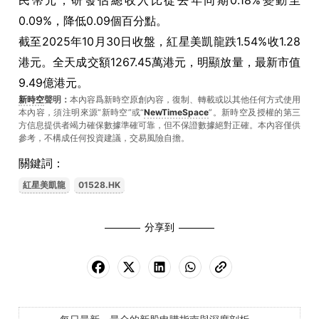
民幣元；研發佔總收入比從去年同期0.18%變動至
0.09%，降低0.09個百分點。
截至2025年10月30日收盤，紅星美凱龍跌1.54%收1.28
港元。全天成交額1267.45萬港元，明顯放量，最新市值
9.49億港元。
新時空
聲明：
本內容爲新時空原創內容，復制、轉載或以其他任何方式使用
本內容，須注明來源“新時空”或“
NewTimeSpace
”。新時空及授權的第三
方信息提供者竭力確保數據準確可靠，但不保證數據絕對正確。本內容僅供
參考，不構成任何投資建議，交易風險自擔。
關鍵詞：
紅星美凱龍
01528.HK
分享到