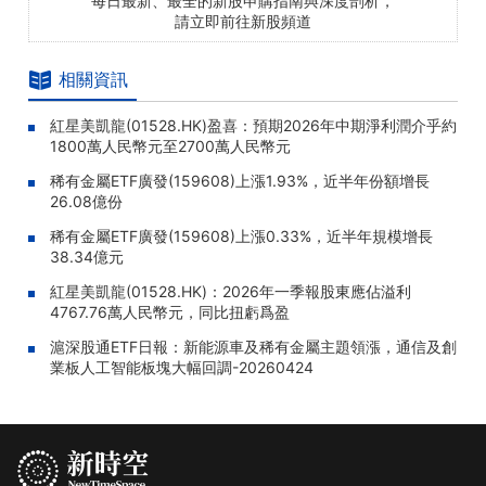
每日最新、最全的新股申購指南與深度剖析，
請立即前往新股頻道
相關資訊
紅星美凱龍(01528.HK)盈喜：預期2026年中期淨利潤介乎約
1800萬人民幣元至2700萬人民幣元
稀有金屬ETF廣發(159608)上漲1.93%，近半年份額增長
26.08億份
稀有金屬ETF廣發(159608)上漲0.33%，近半年規模增長
38.34億元
紅星美凱龍(01528.HK)：2026年一季報股東應佔溢利
4767.76萬人民幣元，同比扭虧爲盈
滬深股通ETF日報：新能源車及稀有金屬主題領漲，通信及創
業板人工智能板塊大幅回調-20260424