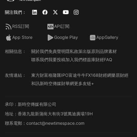
關注我們：
RSS訂閱
API訂閱
App Store
Google Play
AppGallery
相關信息：
關於我們
免責聲明
隱私政策
出版原則
品牌素材
聯系我們
我要投稿
加入我們
標簽庫
財經FAQ
友情連結：
東方財富
格隆匯
IPO
富途牛牛
FX168財經網
樂居財經
和訊
新時空傳媒
財華網
更多友链+
承印：新時空傳媒有限公司
地址：香港九龍新蒲崗大有街3號萬迪廣場19H
聯系電郵：contact@newtimespace.com