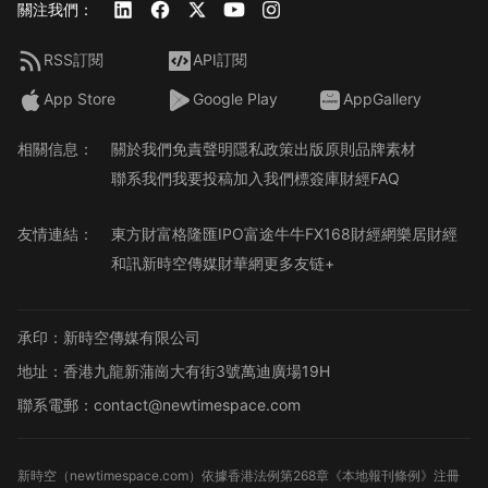
關注我們：
RSS訂閱
API訂閱
App Store
Google Play
AppGallery
相關信息：
關於我們
免責聲明
隱私政策
出版原則
品牌素材
聯系我們
我要投稿
加入我們
標簽庫
財經FAQ
友情連結：
東方財富
格隆匯
IPO
富途牛牛
FX168財經網
樂居財經
和訊
新時空傳媒
財華網
更多友链+
承印：新時空傳媒有限公司
地址：香港九龍新蒲崗大有街3號萬迪廣場19H
聯系電郵：contact@newtimespace.com
新時空（
newtimespace.com
）依據香港法例第268章《本地報刊條例》注冊