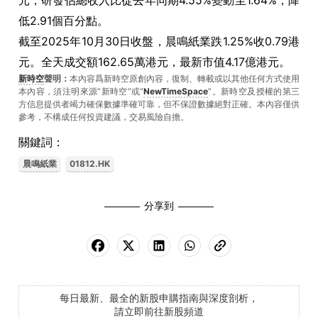
元；研發佔總收入比從去年同期4.55%變動至1.64%，降
低2.91個百分點。
截至2025年10月30日收盤，晨鳴紙業跌1.25%收0.79港
元。全天成交額162.65萬港元，最新市值4.17億港元。
新時空
聲明：
本內容爲新時空原創內容，復制、轉載或以其他任何方式使用
本內容，須注明來源“新時空”或“
NewTimeSpace
”。新時空及授權的第三
方信息提供者竭力確保數據準確可靠，但不保證數據絕對正確。本內容僅供
參考，不構成任何投資建議，交易風險自擔。
關鍵詞：
晨鳴紙業
01812.HK
分享到
每日最新、最全的新股申購指南與深度剖析，
請立即前往新股頻道