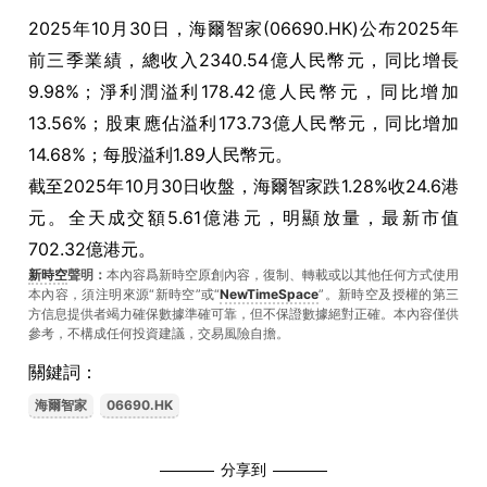
2025年10月30日，海爾智家(06690.HK)公布2025年
前三季業績，總收入2340.54億人民幣元，同比增長
9.98%；淨利潤溢利178.42億人民幣元，同比增加
13.56%；股東應佔溢利173.73億人民幣元，同比增加
14.68%；每股溢利1.89人民幣元。
截至2025年10月30日收盤，海爾智家跌1.28%收24.6港
元。全天成交額5.61億港元，明顯放量，最新市值
702.32億港元。
新時空
聲明：
本內容爲新時空原創內容，復制、轉載或以其他任何方式使用
本內容，須注明來源“新時空”或“
NewTimeSpace
”。新時空及授權的第三
方信息提供者竭力確保數據準確可靠，但不保證數據絕對正確。本內容僅供
參考，不構成任何投資建議，交易風險自擔。
關鍵詞：
海爾智家
06690.HK
分享到