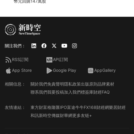
幣元回購147萬股
關注我們：
RSS訂閱
API訂閱
App Store
Google Play
AppGallery
相關信息：
關於我們
免責聲明
隱私政策
出版原則
品牌素材
聯系我們
我要投稿
加入我們
標簽庫
財經FAQ
友情連結：
東方財富
格隆匯
IPO
富途牛牛
FX168財經網
樂居財經
和訊
新時空傳媒
財華網
更多友链+