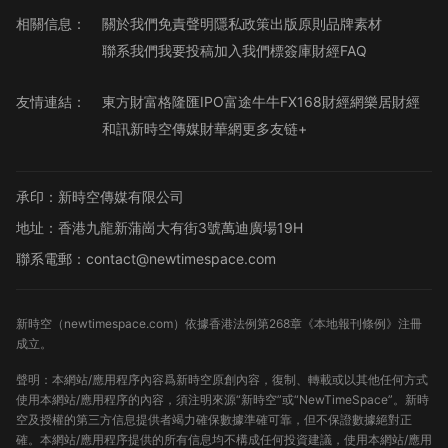
相關信息：
關於我們
免責聲明
隱私政策
出版原則
品牌素材
聯系我們
我要投稿
加入我們
標簽庫
財經FAQ
友情連結：
東方財富
格隆匯
IPO
富途牛牛
FX168財經網
樂居財經
和訊
新時空傳媒
財華網
更多友链+
承印：新時空傳媒有限公司
地址：香港九龍新蒲崗大有街3號萬迪廣場19H
聯系電郵：contact@newtimespace.com
新時空（
newtimespace.com
）依據香港法例第268章《本地報刊條例》注冊
成立。
聲明：本網站/應用程序內容爲新時空原創內容，復制、轉載或以其他任何方式
使用本網站/應用程序的內容，須注明來源“新時空”或“NewTimeSpace”。新時
空及授權的第三方信息提供者竭力確保數據準確可靠，但不保證數據絕對正
確。本網站/應用程序提供的所有信息均不構成任何投資建議，使用本網站/應用