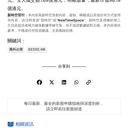
元。全天成交額1.89億港元，明顯放量，最新市值98.19
億港元。
新時空
聲明：
本內容爲新時空原創內容，復制、轉載或以其他任何方式使用
本內容，須注明來源“新時空”或“
NewTimeSpace
”。新時空及授權的第三
方信息提供者竭力確保數據準確可靠，但不保證數據絕對正確。本內容僅供
參考，不構成任何投資建議，交易風險自擔。
關鍵詞：
萬科企業
02202.HK
分享到
每日最新、最全的新股申購指南與深度剖析，
請立即前往新股頻道
相關資訊