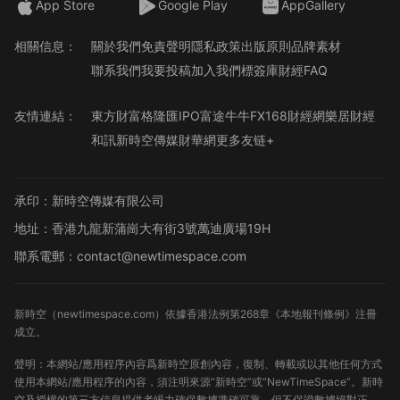
App Store
Google Play
AppGallery
相關信息：
關於我們
免責聲明
隱私政策
出版原則
品牌素材
聯系我們
我要投稿
加入我們
標簽庫
財經FAQ
友情連結：
東方財富
格隆匯
IPO
富途牛牛
FX168財經網
樂居財經
和訊
新時空傳媒
財華網
更多友链+
承印：新時空傳媒有限公司
地址：香港九龍新蒲崗大有街3號萬迪廣場19H
聯系電郵：contact@newtimespace.com
新時空（
newtimespace.com
）依據香港法例第268章《本地報刊條例》注冊
成立。
聲明：本網站/應用程序內容爲新時空原創內容，復制、轉載或以其他任何方式
使用本網站/應用程序的內容，須注明來源“新時空”或“NewTimeSpace”。新時
空及授權的第三方信息提供者竭力確保數據準確可靠，但不保證數據絕對正