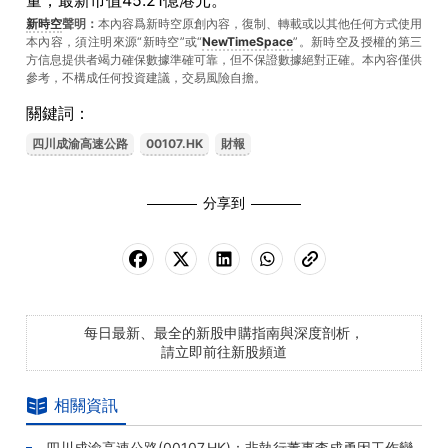
量，最新市值45.21億港元。
新時空
聲明：
本內容爲新時空原創內容，復制、轉載或以其他任何方式使用
本內容，須注明來源“新時空”或“
NewTimeSpace
”。新時空及授權的第三
方信息提供者竭力確保數據準確可靠，但不保證數據絕對正確。本內容僅供
參考，不構成任何投資建議，交易風險自擔。
關鍵詞：
四川成渝高速公路
00107.HK
財報
分享到
每日最新、最全的新股申購指南與深度剖析，
請立即前往新股頻道
相關資訊
四川成渝高速公路(00107.HK)：非執行董事李成勇因工作變