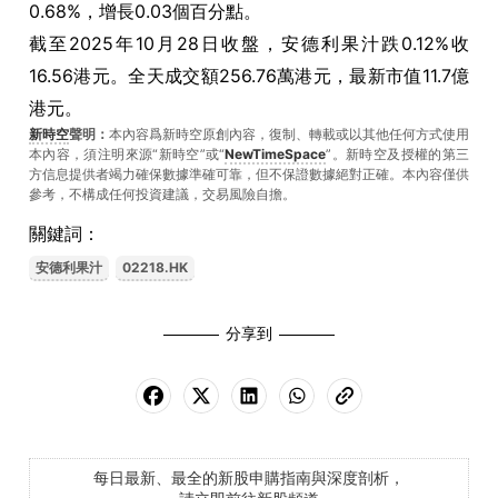
0.68%，增長0.03個百分點。
截至2025年10月28日收盤，安德利果汁跌0.12%收
16.56港元。全天成交額256.76萬港元，最新市值11.7億
港元。
新時空
聲明：
本內容爲新時空原創內容，復制、轉載或以其他任何方式使用
本內容，須注明來源“新時空”或“
NewTimeSpace
”。新時空及授權的第三
方信息提供者竭力確保數據準確可靠，但不保證數據絕對正確。本內容僅供
參考，不構成任何投資建議，交易風險自擔。
關鍵詞：
安德利果汁
02218.HK
分享到
每日最新、最全的新股申購指南與深度剖析，