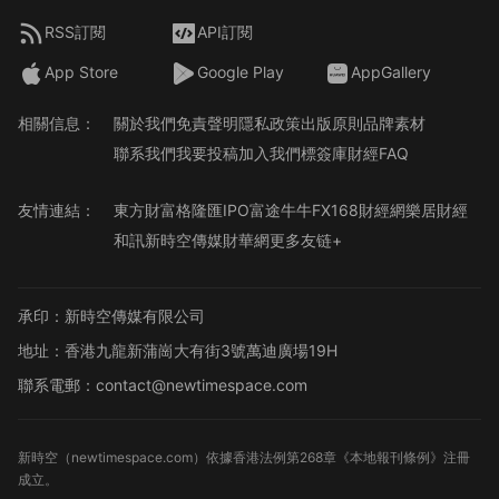
RSS訂閱
API訂閱
App Store
Google Play
AppGallery
相關信息：
關於我們
免責聲明
隱私政策
出版原則
品牌素材
聯系我們
我要投稿
加入我們
標簽庫
財經FAQ
友情連結：
東方財富
格隆匯
IPO
富途牛牛
FX168財經網
樂居財經
和訊
新時空傳媒
財華網
更多友链+
承印：新時空傳媒有限公司
地址：香港九龍新蒲崗大有街3號萬迪廣場19H
聯系電郵：contact@newtimespace.com
新時空（
newtimespace.com
）依據香港法例第268章《本地報刊條例》注冊
成立。