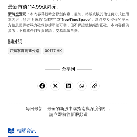
最新市值114.99億港元。
新時空
聲明：
本內容爲新時空原創內容，復制、轉載或以其他任何方式使用
本內容，須注明來源“新時空”或“
NewTimeSpace
”。新時空及授權的第三
方信息提供者竭力確保數據準確可靠，但不保證數據絕對正確。本內容僅供
參考，不構成任何投資建議，交易風險自擔。
關鍵詞：
江蘇寧滬高速公路
00177.HK
分享到
每日最新、最全的新股申購指南與深度剖析，
請立即前往新股頻道
相關資訊