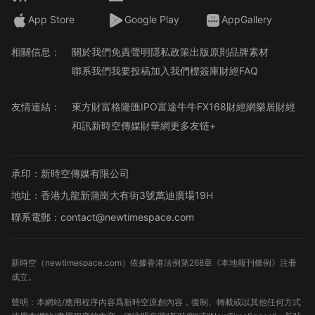
App Store
Google Play
AppGallery
相關信息：
關於我們
免責聲明
隱私政策
出版原則
品牌素材
聯系我們
我要投稿
加入我們
標簽庫
財經FAQ
友情連結：
東方財富
格隆匯
IPO
富途牛牛
FX168財經網
樂居財經
和訊
新時空傳媒
財華網
更多友链+
承印：新時空傳媒有限公司
地址：香港九龍新蒲崗大有街3號萬迪廣場19H
聯系電郵：contact@newtimespace.com
新時空（
newtimespace.com
）依據香港法例第268章《本地報刊條例》注冊
成立。
聲明：本網站/應用程序內容爲新時空原創內容，復制、轉載或以其他任何方式