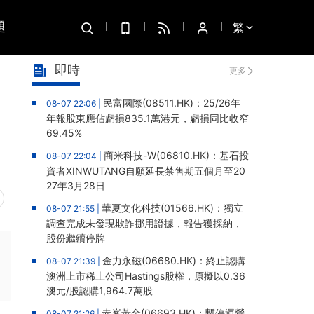
題
繁
即時
更多
民富國際(08511.HK)：25/26年
08-07 22:06 |
年報股東應佔虧損835.1萬港元，虧損同比收窄
69.45%
商米科技-W(06810.HK)：基石投
08-07 22:04 |
資者XINWUTANG自願延長禁售期五個月至20
27年3月28日
華夏文化科技(01566.HK)：獨立
08-07 21:55 |
調查完成未發現欺詐挪用證據，報告獲採納，
股份繼續停牌
金力永磁(06680.HK)：終止認購
08-07 21:39 |
澳洲上市稀土公司Hastings股權，原擬以0.36
澳元/股認購1,964.7萬股
赤峯黃金(06693.HK)：暫停運營
08-07 21:26 |