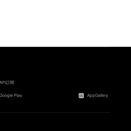
API訂閱
Google Play
AppGallery