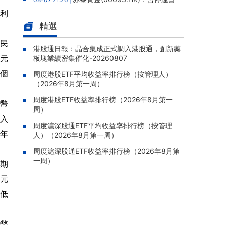
老撾勐康稀土項目，2025年該項目歸母淨虧損
淨利
人民幣5,406萬元
精選
。
靈寶黃金(03330.HK)：新疆哈巴
08-07 20:07 |
人民
河勘查取得重大進展，保有金金屬量由13.20噸
港股通日報：晶合集成正式調入港股通，創新藥
幣元
板塊業績密集催化-20260807
躍升至53.94噸
1個
周度港股ETF平均收益率排行榜（按管理人）
迅策(03317.HK)：與天合算力訂
08-07 20:04 |
（2026年8月第一周）
立戰略合作備忘，共探能源垂類大模型與Toke
n工廠商業化
周度港股ETF收益率排行榜（2026年8月第一
民幣
周）
哥瑞利軟件通過港交所聆訊，在
08-07 20:02 |
流入
中國泛半導體IMSS市場排名第三
周度滬深股通ETF平均收益率排行榜（按管理
去年
人）（2026年8月第一周）
浙能邁領綠航二次遞表港交所，爲
08-07 19:47 |
全球領先的綠色航運設備和系統提供商
周度滬深股通ETF收益率排行榜（2026年8月第
一周）
同期
駿傑集團控股(08188.HK)：附屬
08-07 19:09 |
公司獲授7份基建工程建造合約，合約總額約1.
幣元
95億港元
降低
民幣