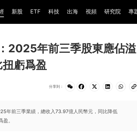
經
新股
ETF
科技
出海
視頻
研究院
專
K)：2025年前三季股東應佔溢
比扭虧爲盈
分享到：
布2025年前三季業績，總收入73.97億人民幣元，同比降低
虧爲盈。