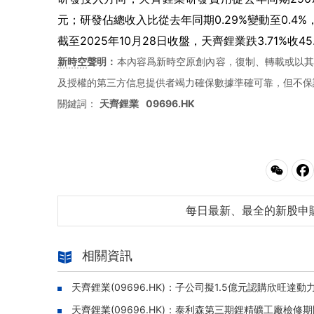
元；研發佔總收入比從去年同期0.29%變動至0.4%，
截至2025年10月28日收盤，天齊鋰業跌3.71%收4
新時空
聲明：
本內容爲新時空原創內容，復制、轉載或以其
及授權的第三方信息提供者竭力確保數據準確可靠，但不保
關鍵詞：
天齊鋰業
09696.HK
每日最新、最全的新股申
相關資訊
天齊鋰業(09696.HK)：子公司擬1.5億元認購欣旺達動
天齊鋰業(09696.HK)：泰利森第三期鋰精礦工廠檢