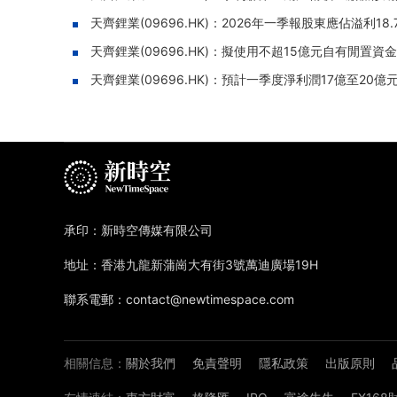
天齊鋰業(09696.HK)：2026年一季報股東應佔溢利18.
天齊鋰業(09696.HK)：擬使用不超15億元自有閒置
天齊鋰業(09696.HK)：預計一季度淨利潤17億至20
承印：新時空傳媒有限公司
地址：香港九龍新蒲崗大有街3號萬迪廣場19H
聯系電郵：contact@newtimespace.com
相關信息：
關於我們
免責聲明
隱私政策
出版原則