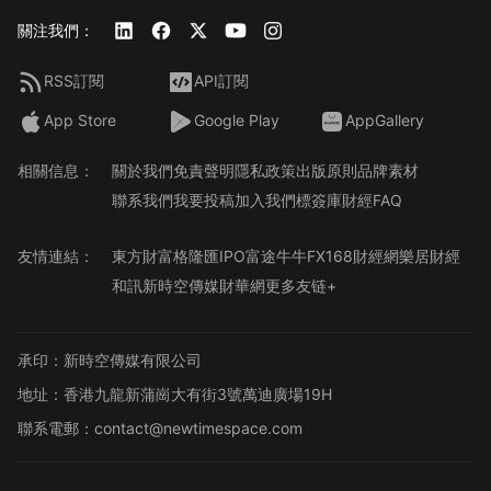
關注我們：
RSS訂閱
API訂閱
App Store
Google Play
AppGallery
相關信息：
關於我們
免責聲明
隱私政策
出版原則
品牌素材
聯系我們
我要投稿
加入我們
標簽庫
財經FAQ
友情連結：
東方財富
格隆匯
IPO
富途牛牛
FX168財經網
樂居財經
和訊
新時空傳媒
財華網
更多友链+
承印：新時空傳媒有限公司
地址：香港九龍新蒲崗大有街3號萬迪廣場19H
聯系電郵：contact@newtimespace.com