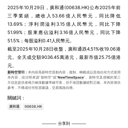
2025年10月29日，廣和通(00638.HK)公布2025年前
三季業績，總收入53.66億人民幣元，同比降低
13.69%；淨利潤溢利3.15億人民幣元，同比下降
51.99%；股東應佔溢利3.16億人民幣元，同比下降
51.5%；每股溢利0.41人民幣元。
截至2025年10月28日收盤，廣和通跌4.51%收19.06港
元。全天成交額9036.45萬港元，最新市值25.75億港
元。
新時空
聲明：
本內容爲新時空原創內容，復制、轉載或以其他任何方式使用
本內容，須注明來源“新時空”或“
NewTimeSpace
”。新時空及授權的第三
方信息提供者竭力確保數據準確可靠，但不保證數據絕對正確。本內容僅供
參考，不構成任何投資建議，交易風險自擔。
關鍵詞：
廣和通
00638.HK
分享到