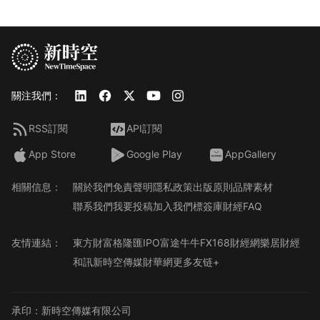
關注我們：
RSS訂閱
API訂閱
App Store
Google Play
AppGallery
相關信息：
關於我們
免責聲明
隱私政策
出版原則
品牌素材
聯系我們
我要投稿
加入我們
標簽庫
財經FAQ
友情連結：
東方財富
格隆匯
IPO
富途牛牛
FX168財經網
樂居財經
和訊
新時空傳媒
財華網
更多友链+
承印：新時空傳媒有限公司