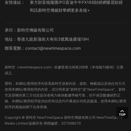
友情連結：
東方財富
格隆匯
IPO
富途牛牛
FX168財經網
樂居財經
和訊
新時空傳媒
財華網
更多友链+
承印：新時空傳媒有限公司
地址：香港九龍新蒲崗大有街3號萬迪廣場19H
聯系電郵：contact@newtimespace.com
新時空（
newtimespace.com
）依據香港法例第268章《本地報刊條例》注冊
成立。
聲明：本網站/應用程序內容爲新時空原創內容，復制、轉載或以其他任何方式
使用本網站/應用程序的內容，須注明來源“新時空”或“NewTimeSpace”。新時
空及授權的第三方信息提供者竭力確保數據準確可靠，但不保證數據絕對正
確。本網站/應用程序提供的所有信息均不構成任何投資建議，使用本網站/應用
程序的風險由閣下自身承擔。
Copyright ©
新時空
NewTimeSpace 新時空傳媒有限公司 NewTimeSpace
Media Limited 版權所有
商標編號：307068079