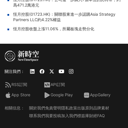
爲471.2萬港元
恆月控股(01723.HK)：關聯股東進一步認購Asia Strategy
Partners LLC約4.22%權益
恆月控股收盤上漲11.06%，所屬板塊走勢分化
關注我們：
RSS訂閱
API訂閱
App Store
Google Play
AppGallery
相關信息：
關於我們
免責聲明
隱私政策
出版原則
品牌素材
聯系我們
我要投稿
加入我們
標簽庫
財經FAQ