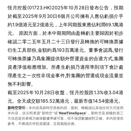
恆月控股(01723.HK)2025年10月28日發布公告，預期
於截至2025年9月30日6個月公司擁有人應佔虧損介乎
約1.9億港元至2億港元，上年同期股東應佔利潤69.1萬港
元。 原因方面，於本中期期間由盈轉虧主要歸因於初步
確認二零二五年五月二十三日發行及轉換的可轉換票據
衍生工具部份,金額約爲193百萬港元。董事會認爲,發行
可轉換票據乃爲集團提供額外營運資金的合適方式,集團
資產淨值相應增加。所產生虧損乃適用準則項下會計處
理產生之一次性非現金事件,對集團的營運或現金流量並
無不利影響。
截至2025年10月28日收盤，恆月控股跌1.3%收3.04港
元。全天成交額185.52萬港元，最新市值14.54億港元。
新時空
聲明：
本內容爲新時空原創內容，復制、轉載或以其他任何方式使用
本內容，須注明來源“新時空”或“
NewTimeSpace
”。新時空及授權的第三
方信息提供者竭力確保數據準確可靠，但不保證數據絕對正確。本內容僅供
參考，不構成任何投資建議，交易風險自擔。