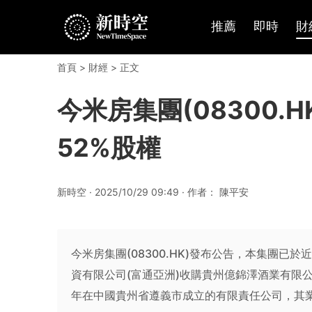
推薦
即時
財
首頁
>
財經
> 正文
今米房集團(08300.
52%股權
新時空 · 2025/10/29 09:49 · 作者： 陳平安
今米房集團(08300.HK)發布公告，本集團
資有限公司(富通亞洲)收購貴州億錦澤酒業有限公司
年在中國貴州省遵義市成立的有限責任公司，其