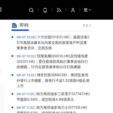
題
繁
即時
更多
十方控股(01831.HK)：披露涉逾7,
08-07 13:39 |
575萬股涉嫌非法內幕交易的股票過戶申請遭
董事會否決，交易失敗
恆隆集團(00010.HK)及恆隆地產
08-07 13:32 |
(00101.HK)：委任蔡德粦爲執行董事及候任行
政總裁，10月起接替盧韋柏出任行政總裁
傳音控股(688036)：獲證監會境
08-07 13:22 |
外發行上市備案，擬發行不超1.32億股H股赴港
上市
南方兩倍做多三星電子(07747.HK)
08-07 11:25 |
早盤跌0.58%，成交額達4.98億港元
南方兩倍做多海力士(07709.HK)
08-07 11:22 |
早盤跌8.63%，成交額達46.56億港元