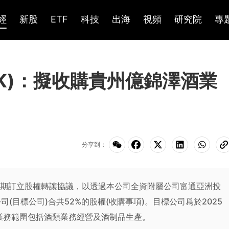
經
新股
ETF
科技
出海
視頻
研究院
專
HK)：擬收購貴州億錦澤酒業
分享到：
已於近期訂立股權轉讓協議，以透過本公司全資附屬公司富通亞洲投
(目標公司)合共52%的股權(收購事項)。目標公司爲於2025
業務範圍包括酒類業務經營及酒制品生產。