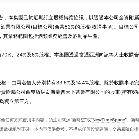
)發布公告，本集團已於近期訂立股權轉讓協議，以透過本公司全資附
酒業有限公司(目標公司)合共52%的股權(收購事項)。目標公
司，其業務範圍包括酒類業務經營及酒制品生產。
70%、24%及6%股權。本集團透過富通亞洲向該等人士收購
，由兩名個人分別持有33.6%及14.4%股權。除於收購事項
非全資附屬公司西雙版納勐海龍普天下茶業有限公司的股東(擁有6
均爲獨立第三方。
他任何方式使用本內容，須注明來源“新時空”或“
NewTimeSpace
”。新
證數據絕對正確。本內容僅供參考，不構成任何投資建議，交易風險自擔