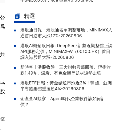
PP科創50(03151.HK)早盤漲1.3
08-07 11:04 |
精選
3%，成交額達706.11萬港元
屬公
司爲
華夏恆生生科(03069.HK)早盤漲
08-07 11:00 |
港股通日報：港股通名單調整落地，MINIMAX入
2.28%，成交額達4128.17萬港元
通首日逆市大漲17%-20260806
GlobalX中國生物科技(02820.HK)
08-07 10:55 |
港股AI概念股日報: DeepSeek計劃近期整體上調
早盤漲2.65%，成交額達169.11萬港元
API服務定價，MINIMAX-W（00100.HK）首日
合共
調入港股通大漲-20260806
X南方中創業-R(83147.HK)早盤漲
08-07 10:50 |
1.71%，成交額達255.4萬元人民幣
新時空丨港股收盤：三大指數震蕩回落、恆指收
跌1.49%，煤炭、有色金屬等題材逆勢走強
南方恆生生科(03174.HK)早盤漲1.
08-07 10:26 |
完成
港股ETF日報：黃金礦逆市漲近3%！韓國、亞洲
80%，成交額達358.55萬港元
半導體集體重挫超4%-20260806
%股
企查查AI觀察：Agent時代企業軟件該如何計
價？
時空
。