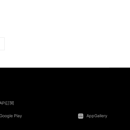
API訂閱
Google Play
AppGallery