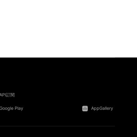
API訂閱
Google Play
AppGallery