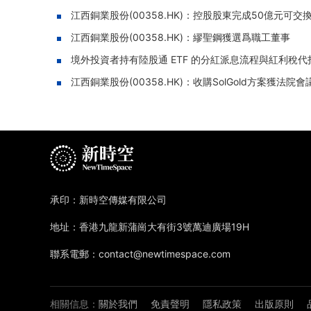
江西銅業股份(00358.HK)：控股股東完成50億元可
江西銅業股份(00358.HK)：繆聖鋼獲選爲職工董事
境外投資者持有陸股通 ETF 的分紅派息流程與紅利稅代
江西銅業股份(00358.HK)：收購SolGold方案獲
承印：新時空傳媒有限公司
地址：香港九龍新蒲崗大有街3號萬迪廣場19H
聯系電郵：contact@newtimespace.com
相關信息：
關於我們
免責聲明
隱私政策
出版原則