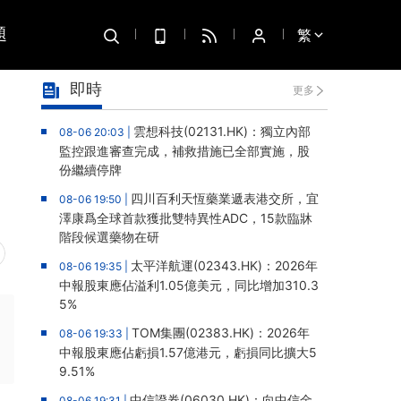
題
繁
即時
更多
雲想科技(02131.HK)：獨立內部
08-06 20:03 |
監控跟進審查完成，補救措施已全部實施，股
份繼續停牌
四川百利天恆藥業遞表港交所，宜
08-06 19:50 |
澤康爲全球首款獲批雙特異性ADC，15款臨牀
階段候選藥物在研
太平洋航運(02343.HK)：2026年
08-06 19:35 |
中報股東應佔溢利1.05億美元，同比增加310.3
5%
TOM集團(02383.HK)：2026年
08-06 19:33 |
中報股東應佔虧損1.57億港元，虧損同比擴大5
9.51%
中信證券(06030.HK)：向中信金
08-06 19:31 |