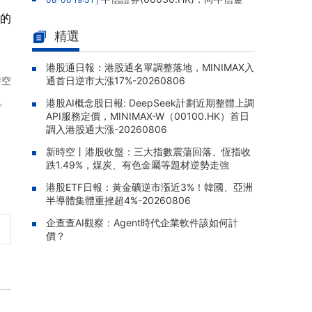
控發行約8.04億股H股已完成，募資淨額約18
月的
4.13億港元
精選
翰森制藥(03692.HK)：1類新藥H
08-06 19:28 |
S-10582片獲NMPA臨牀試驗批準，擬用於治
港股通日報：港股通名單調整落地，MINIMAX入
時空
通首日逆市大漲17%-20260806
療原發性高膽固醇血症
。
港股AI概念股日報: DeepSeek計劃近期整體上調
昊海生物科技(06826.HK)：控股
08-06 18:40 |
API服務定價，MINIMAX-W（00100.HK）首日
子公司三焦點環曲面人工晶狀體獲醫療器械注
調入港股通大漲-20260806
冊證，系國內首款獲批國產三焦點散光人工晶
狀體
新時空丨港股收盤：三大指數震蕩回落、恆指收
跌1.49%，煤炭、有色金屬等題材逆勢走強
凱盛新能(01108.HK)：因訴訟仲
08-06 18:26 |
裁信息披露不及時收河南證監局警示函，董事
港股ETF日報：黃金礦逆市漲近3%！韓國、亞洲
長等三人負主要責任
半導體集體重挫超4%-20260806
企查查AI觀察：Agent時代企業軟件該如何計
中國金融投資管理(00605.HK)：
08-06 18:18 |
價？
附屬公司授出830萬元人民幣貸款，年利率12
釐
世界華文媒體(00685.HK)：出售
08-06 18:14 |
加拿大物業之須予披露交易已於8月6日完成