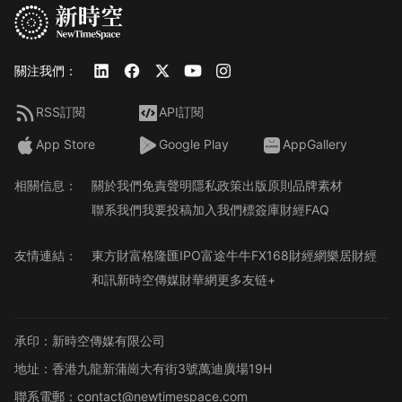
關注我們：
RSS訂閱
API訂閱
App Store
Google Play
AppGallery
相關信息：
關於我們
免責聲明
隱私政策
出版原則
品牌素材
聯系我們
我要投稿
加入我們
標簽庫
財經FAQ
友情連結：
東方財富
格隆匯
IPO
富途牛牛
FX168財經網
樂居財經
和訊
新時空傳媒
財華網
更多友链+
承印：新時空傳媒有限公司
地址：香港九龍新蒲崗大有街3號萬迪廣場19H
聯系電郵：contact@newtimespace.com