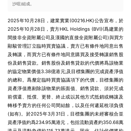
沙咀)組成。
2025年10月28日，建業實業(00216.HK)公告宣布，於
2025年10月28日，賣方HKL Holdings (BVI)(爲建業的
間接非全資附屬公司及漢國的直接全資附屬公司)與買方
顯駿管理訂立臨時買賣協議，賣方已有條件地同意出售
及轉讓，而買方已有條件地同意購買及接受轉讓銷售股
份及銷售貸款。銷售股份及銷售貸款的代價將爲該物業
的協定物業價值3.38億港元;及目標集團的完成資產淨值
的總和。爲釐定臨時買賣協議項下的代價，目標集團的
資產淨值應剔除該物業的賬面值、銷售貸款、須於完成
前償還、抵償、更替、終止或以其他方式抵銷或轉讓及
轉移予賣方的任何公司間結餘，以及任何遞延稅項負債
(如有)。於2025年3月31日，目標集團的未經審核合並
資產淨值約爲234.95萬港元，包括流動資產約350.68萬
港元及流動負債約115.73萬港元。因此，估計代價將約