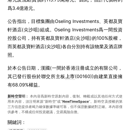
爲3.4億港元。
公告指出，目標集團由Oseling Investments、英都及寶
軒酒店(尖沙咀)組成。Oseling Investments爲一間投資
控股公司，持有英都及寶軒酒店(尖沙咀)的100%股權，
而英都及寶軒酒店(尖沙咀)各自分別持有該物業及酒店牌
照。
於本公告日期，漢國(一間於香港注冊成立的有限公司，
其已發行股份於聯交所主板
上市
(00160))由建業直接擁
有68.09%權益。
新時空
聲明：
本內容爲新時空原創內容，復制、轉載或以其他任何方式使
用本內容，須注明來源“新時空”或“
NewTimeSpace
”。新時空及授權的第
三方信息提供者竭力確保數據準確可靠，但不保證數據絕對正確。本內容僅
供參考，不構成任何投資建議，交易風險自擔。
關鍵詞：