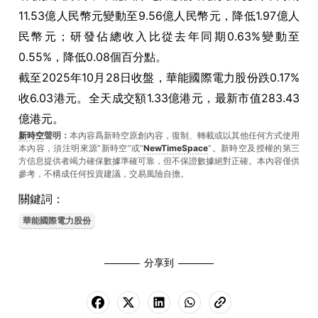
11.53億人民幣元變動至9.56億人民幣元，降低1.97億人
民幣元；研發佔總收入比從去年同期0.63%變動至
0.55%，降低0.08個百分點。
截至2025年10月28日收盤，華能國際電力股份跌0.17%
收6.03港元。全天成交額1.33億港元，最新市值283.43
億港元。
新時空
聲明：
本內容爲新時空原創內容，復制、轉載或以其他任何方式使用
本內容，須注明來源“新時空”或“
NewTimeSpace
”。新時空及授權的第三
方信息提供者竭力確保數據準確可靠，但不保證數據絕對正確。本內容僅供
參考，不構成任何投資建議，交易風險自擔。
關鍵詞：
華能國際電力股份
分享到