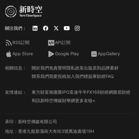
關注我們：
RSS訂閱
API訂閱
App Store
Google Play
AppGallery
相關信息：
關於我們
免責聲明
隱私政策
出版原則
品牌素材
聯系我們
我要投稿
加入我們
標簽庫
財經FAQ
友情連結：
東方財富
格隆匯
IPO
富途牛牛
FX168財經網
樂居財經
和訊
新時空傳媒
財華網
更多友链+
承印：新時空傳媒有限公司
地址：香港九龍新蒲崗大有街3號萬迪廣場19H