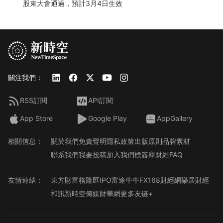
股東大會通過，預計3月4日生效
關注我們：
RSS訂閱
API訂閱
App Store
Google Play
AppGallery
相關信息：
關於我們
免責聲明
隱私政策
出版原則
品牌素材
聯系我們
我要投稿
加入我們
標簽庫
財經FAQ
友情連結：
東方財富
格隆匯
IPO
富途牛牛
FX168財經網
樂居財經
和訊
新時空傳媒
財華網
更多友链+