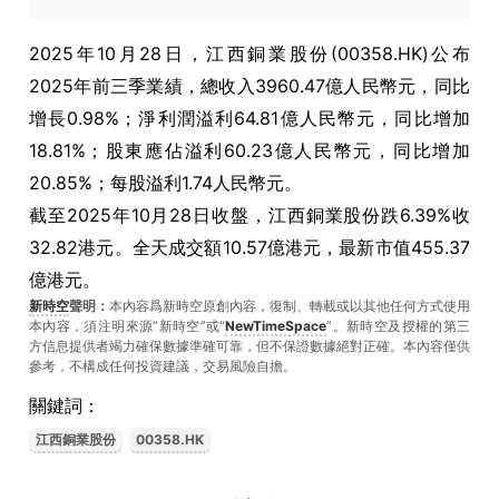
2025年10月28日，江西銅業股份(00358.HK)公布
2025年前三季業績，總收入3960.47億人民幣元，同比
增長0.98%；淨利潤溢利64.81億人民幣元，同比增加
18.81%；股東應佔溢利60.23億人民幣元，同比增加
20.85%；每股溢利1.74人民幣元。
截至2025年10月28日收盤，江西銅業股份跌6.39%收
32.82港元。全天成交額10.57億港元，最新市值455.37
億港元。
新時空
聲明：
本內容爲新時空原創內容，復制、轉載或以其他任何方式使用
本內容，須注明來源“新時空”或“
NewTimeSpace
”。新時空及授權的第三
方信息提供者竭力確保數據準確可靠，但不保證數據絕對正確。本內容僅供
參考，不構成任何投資建議，交易風險自擔。
關鍵詞：
江西銅業股份
00358.HK