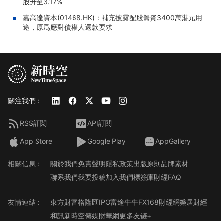
股升至3.17%
嘉高達資本(01468.HK)：補充披露配股籌資3400萬港元用
途，原爲應對債權人還款要求
關注我們：
RSS訂閱
API訂閱
App Store
Google Play
AppGallery
相關信息：
關於我們
免責聲明
隱私政策
出版原則
品牌素材
聯系我們
我要投稿
加入我們
標簽庫
財經FAQ
友情連結：
東方財富
格隆匯
IPO
富途牛牛
FX168財經網
樂居財經
和訊
新時空傳媒
財華網
更多友链+