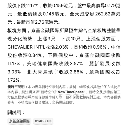
股價下跌11.17%，收於0.159港元，盤中最高價爲0.179港
元，最低價觸及0.145港元。全天成交額262.62萬港
元，最新市值2.76億港元。
板塊方面，京基金融國際所屬恆生綜合企業板塊整體呈
現分化態勢，上漲3只，下跌10只。上漲個股方面，
CHEVALIER INT'L收漲2.03%，長和收漲0.96%，中信
股份收漲0.34%。下跌個股中，京基金融國際收跌
11.17%，美瑞健康國際收跌3.57%，麗新發展收跌
3.03%，北大青鳥環宇收跌2.86%，麗新國際收跌
1.72%。
新時空
聲明：
本內容爲新時空原創內容，復制、轉載或以其他任何方式使用
本內容，須注明來源“新時空”或“
NewTimeSpace
”。新時空及授權的第三
方信息提供者竭力確保數據準確可靠，但不保證數據絕對正確。本內容僅供
參考，不構成任何投資建議，交易風險自擔。
關鍵詞：
京基金融國際
01468.HK